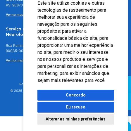
Este site utiliza cookies e outras
RS, 90870-016
tecnologias de rastreamento para
Ver no mapa
melhorar sua experiência de
navegação para os seguintes
Serviço de
propósitos:
para ativar a
Neurologia
funcionalidade básica do site
,
para
proporcionar uma melhor experiência
Rua Ramiro Barcelos, 630 – 5º andar – Floresta, Porto Alegre – RS,
90035-001
no site
,
para medir o seu interesse
nos nossos produtos e serviços e
Ver no mapa
para personalizar as interações de
marketing
,
para exibir anúncios que
sejam mais relevantes para você
.
Responsável Técnico: Dr. Luiz Antonio Nasi - CREMERS 11217
© 2025 - Hospital Moinhos de Vento - Registro Empresa (CRM-RS): 425
Concordo
Eu recuso
Alterar as minhas preferências
Agendamento Online