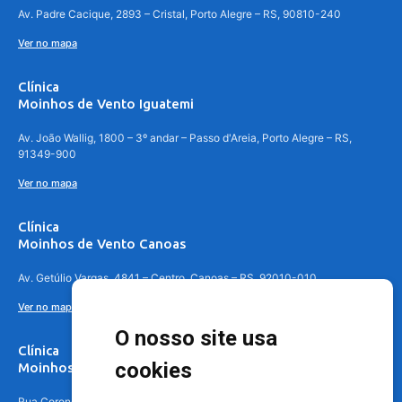
Av. Padre Cacique, 2893 – Cristal, Porto Alegre – RS, 90810-240
Ver no mapa
Clínica
Moinhos de Vento Iguatemi
Av. João Wallig, 1800 – 3º andar – Passo d'Areia, Porto Alegre – RS,
91349-900
Ver no mapa
Clínica
Moinhos de Vento Canoas
Av. Getúlio Vargas, 4841 – Centro, Canoas – RS, 92010-010
Ver no mapa
O nosso site usa
Clínica
cookies
Moinhos de Vento - Teresópolis
Rua Coronel Aparício Borges, 250 - 3º andar - Teresópolis, Porto Alegre -