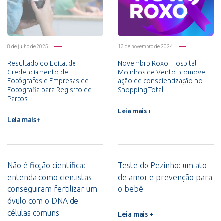
8 de julho de 2025
13 de novembro de 2024
Resultado do Edital de
Novembro Roxo: Hospital
Credenciamento de
Moinhos de Vento promove
Fotógrafos e Empresas de
ação de conscientização no
Fotografia para Registro de
Shopping Total
Partos
Leia mais +
Leia mais +
Não é ficção científica:
Teste do Pezinho: um ato
entenda como cientistas
de amor e prevenção para
conseguiram fertilizar um
o bebê
óvulo com o DNA de
células comuns
Leia mais +