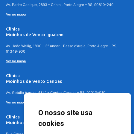
Av. Padre Cacique, 2893 – Cristal, Porto Alegre – RS, 90810-240
Ver no mapa
Clínica
Moinhos de Vento Iguatemi
Av. João Wallig, 1800 – 3º andar – Passo d'Areia, Porto Alegre – RS,
91349-900
Ver no mapa
Clínica
Moinhos de Vento Canoas
Av. Getúlio Vargas, 4841 – Centro, Canoas – RS, 92010-010
Ver no mapa
O nosso site usa
Clínica
cookies
Moinhos de Vento - Teresópolis
Rua Coronel Aparício Borges, 250 - 3º andar - Teresópolis, Porto Alegre -