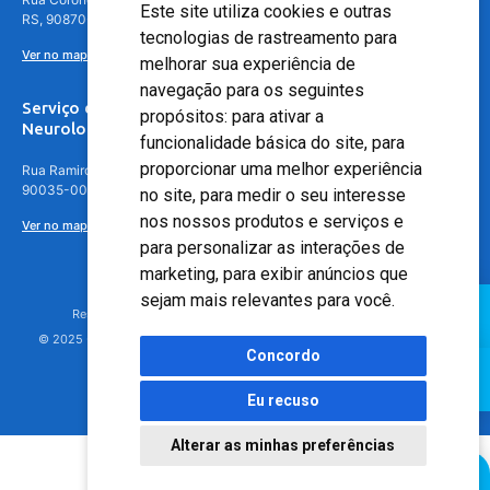
Este site utiliza cookies e outras
RS, 90870-016
tecnologias de rastreamento para
Ver no mapa
melhorar sua experiência de
navegação para os seguintes
Serviço de
propósitos:
para ativar a
Neurologia
funcionalidade básica do site
,
para
proporcionar uma melhor experiência
Rua Ramiro Barcelos, 630 – 5º andar – Floresta, Porto Alegre – RS,
90035-001
no site
,
para medir o seu interesse
nos nossos produtos e serviços e
Ver no mapa
para personalizar as interações de
marketing
,
para exibir anúncios que
sejam mais relevantes para você
.
Responsável Técnico: Dr. Luiz Antonio Nasi - CREMERS 11217
© 2025 - Hospital Moinhos de Vento - Registro Empresa (CRM-RS): 425
Concordo
Eu recuso
Alterar as minhas preferências
Agendamento Online