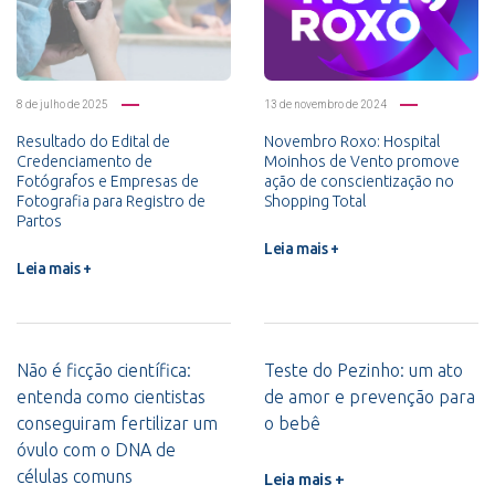
8 de julho de 2025
13 de novembro de 2024
Resultado do Edital de
Novembro Roxo: Hospital
Credenciamento de
Moinhos de Vento promove
Fotógrafos e Empresas de
ação de conscientização no
Fotografia para Registro de
Shopping Total
Partos
Leia mais +
Leia mais +
Não é ficção científica:
Teste do Pezinho: um ato
entenda como cientistas
de amor e prevenção para
conseguiram fertilizar um
o bebê
óvulo com o DNA de
células comuns
Leia mais +