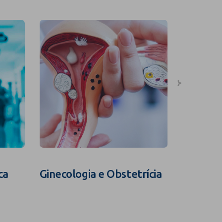
ca
Ginecologia e Obstetrícia
Fertili
Assistid