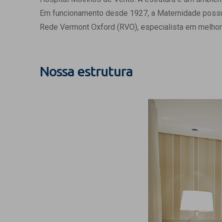
Estrutura da
Em funcionamento desde 1927, a Maternidade possui c
Estrutura d
Rede Vermont Oxford (RVO), especialista em melhor
Exames - Po
Farmácia
Fisioterapia
Nossa estrutura