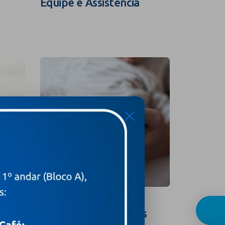
Equipe e Assistência
Guia In
X
Curso para Gestantes