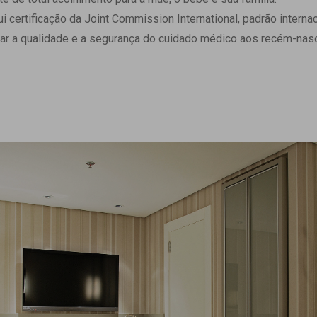
 Matriz
Quem Somos
ertificação da Joint Commission International, padrão internaci
e Gestão
Responsabilidade Ambiental
ar a qualidade e a segurança do cuidado médico aos recém-nasc
rtal Médico
Responsabilidade Social
Serviço Social
Saúde Digital Moinhos