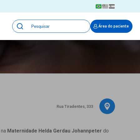
Unidades
Área do paciente
Qualidade e Segurança em saúde
 Moinhos
Eventos
Portal Pesquisa
Programa de Qualidade em Pesquisa
(ProQuali)
PROPESQ
PROADI-SUS
Centro de Pesquisa Clínica
MOVE ARO
Rua Tiradentes, 333
Pesquisa Hospital Moinhos de Vento
Núcleo de Apoio à Pesquisa (NAP)
Pronto Atendimento Digital
a na
Maternidade Helda Gerdau Johannpeter
do
Área Protegida