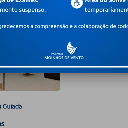
a Guiada
os