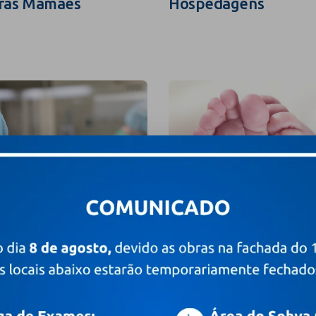
ras Mamães
Hospedagens
grafia e Filmagem
Valores e Pacotes