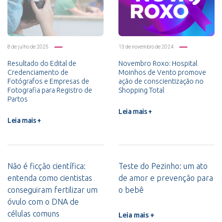
8 de julho de 2025
13 de novembro de 2024
Resultado do Edital de
Novembro Roxo: Hospital
Credenciamento de
Moinhos de Vento promove
Fotógrafos e Empresas de
ação de conscientização no
Fotografia para Registro de
Shopping Total
Partos
Leia mais +
Leia mais +
Não é ficção científica:
Teste do Pezinho: um ato
entenda como cientistas
de amor e prevenção para
conseguiram fertilizar um
o bebê
óvulo com o DNA de
células comuns
Leia mais +