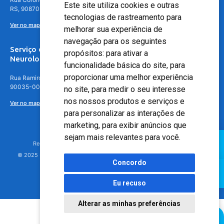
Este site utiliza cookies e outras
RS, 90870-016
tecnologias de rastreamento para
Ver no mapa
melhorar sua experiência de
navegação para os seguintes
Serviço de
propósitos:
para ativar a
Neurologia
funcionalidade básica do site
,
para
proporcionar uma melhor experiência
Rua Ramiro Barcelos, 630 – 5º andar – Floresta, Porto Alegre – RS,
90035-001
no site
,
para medir o seu interesse
nos nossos produtos e serviços e
Ver no mapa
para personalizar as interações de
marketing
,
para exibir anúncios que
sejam mais relevantes para você
.
Responsável Técnico: Dr. Luiz Antonio Nasi - CREMERS 11217
© 2025 - Hospital Moinhos de Vento - Registro Empresa (CRM-RS): 425
Concordo
Eu recuso
Alterar as minhas preferências
Agendamento Online