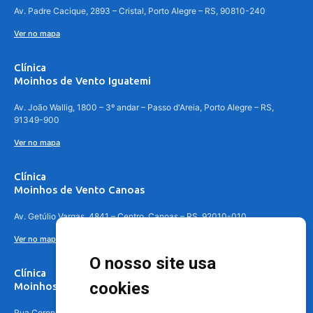
Av. Padre Cacique, 2893 – Cristal, Porto Alegre – RS, 90810-240
Ver no mapa
Clínica
Moinhos de Vento Iguatemi
Av. João Wallig, 1800 – 3º andar – Passo d'Areia, Porto Alegre – RS,
91349-900
Ver no mapa
Clínica
Moinhos de Vento Canoas
Av. Getúlio Vargas, 4841 – Centro, Canoas – RS, 92010-010
Ver no mapa
O nosso site usa
Clínica
cookies
Moinhos de Vento - Teresópolis
Rua Coronel Aparício Borges, 250 - 3º andar - Teresópolis, Porto Alegre -