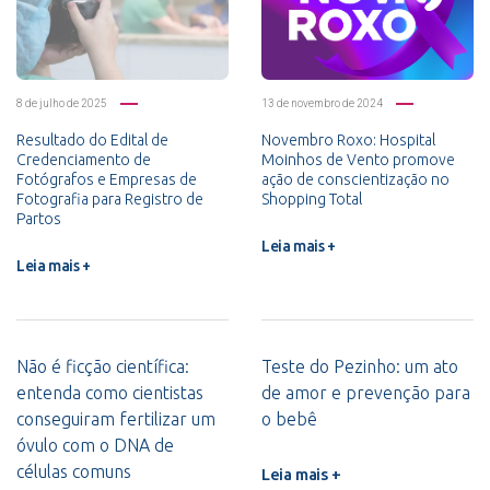
8 de julho de 2025
13 de novembro de 2024
Resultado do Edital de
Novembro Roxo: Hospital
Credenciamento de
Moinhos de Vento promove
Fotógrafos e Empresas de
ação de conscientização no
Fotografia para Registro de
Shopping Total
Partos
Leia mais +
Leia mais +
Não é ficção científica:
Teste do Pezinho: um ato
entenda como cientistas
de amor e prevenção para
conseguiram fertilizar um
o bebê
óvulo com o DNA de
células comuns
Leia mais +