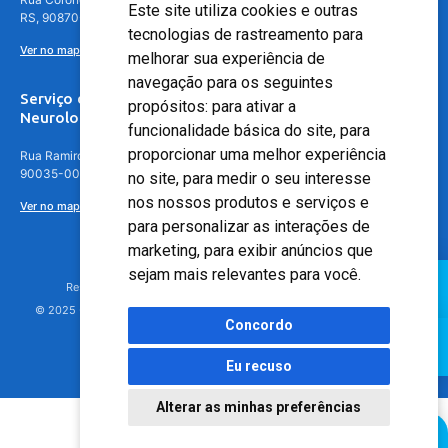
Este site utiliza cookies e outras
RS, 90870-016
tecnologias de rastreamento para
Ver no mapa
melhorar sua experiência de
navegação para os seguintes
Serviço de
propósitos:
para ativar a
Neurologia
funcionalidade básica do site
,
para
proporcionar uma melhor experiência
Rua Ramiro Barcelos, 630 – 5º andar – Floresta, Porto Alegre – RS,
90035-001
no site
,
para medir o seu interesse
nos nossos produtos e serviços e
Ver no mapa
para personalizar as interações de
marketing
,
para exibir anúncios que
sejam mais relevantes para você
.
Responsável Técnico: Dr. Luiz Antonio Nasi - CREMERS 11217
© 2025 - Hospital Moinhos de Vento - Registro Empresa (CRM-RS): 425
Concordo
Eu recuso
Alterar as minhas preferências
Agendamento Online