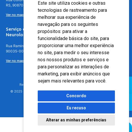
Este site utiliza cookies e outras
RS, 90870-016
tecnologias de rastreamento para
Ver no mapa
melhorar sua experiência de
navegação para os seguintes
Serviço de
propósitos:
para ativar a
Neurologia
funcionalidade básica do site
,
para
proporcionar uma melhor experiência
Rua Ramiro Barcelos, 630 – 5º andar – Floresta, Porto Alegre – RS,
90035-001
no site
,
para medir o seu interesse
nos nossos produtos e serviços e
Ver no mapa
para personalizar as interações de
marketing
,
para exibir anúncios que
sejam mais relevantes para você
.
Responsável Técnico: Dr. Luiz Antonio Nasi - CREMERS 11217
© 2025 - Hospital Moinhos de Vento - Registro Empresa (CRM-RS): 425
Concordo
Eu recuso
Alterar as minhas preferências
Agendamento Online