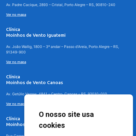
Av. Padre Cacique, 2893 – Cristal, Porto Alegre – RS, 90810-240
Ver no mapa
Clínica
Moinhos de Vento Iguatemi
Av. João Wallig, 1800 – 3º andar – Passo d'Areia, Porto Alegre – RS,
91349-900
Ver no mapa
Clínica
Moinhos de Vento Canoas
Av. Getúlio Vargas, 4841 – Centro, Canoas – RS, 92010-010
Ver no mapa
O nosso site usa
Clínica
cookies
Moinhos de Vento - Teresópolis
Rua Coronel Aparício Borges, 250 - 3º andar - Teresópolis, Porto Alegre -