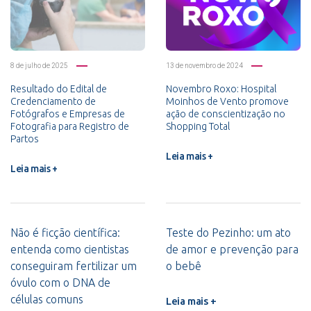
8 de julho de 2025
13 de novembro de 2024
Resultado do Edital de
Novembro Roxo: Hospital
Credenciamento de
Moinhos de Vento promove
Fotógrafos e Empresas de
ação de conscientização no
Fotografia para Registro de
Shopping Total
Partos
Leia mais +
Leia mais +
Não é ficção científica:
Teste do Pezinho: um ato
entenda como cientistas
de amor e prevenção para
conseguiram fertilizar um
o bebê
óvulo com o DNA de
células comuns
Leia mais +