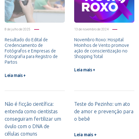
8 de julho de 2025
13 de novembro de 2024
Resultado do Edital de
Novembro Roxo: Hospital
Credenciamento de
Moinhos de Vento promove
Fotógrafos e Empresas de
ação de conscientização no
Fotografia para Registro de
Shopping Total
Partos
Leia mais +
Leia mais +
Não é ficção científica:
Teste do Pezinho: um ato
entenda como cientistas
de amor e prevenção para
conseguiram fertilizar um
o bebê
óvulo com o DNA de
células comuns
Leia mais +