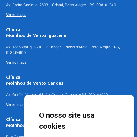
Av. Padre Cacique, 2893 – Cristal, Porto Alegre – RS, 90810-240
Ver no mapa
Clínica
Moinhos de Vento Iguatemi
Av. João Wallig, 1800 – 3º andar – Passo d'Areia, Porto Alegre – RS,
91349-900
Ver no mapa
Clínica
Moinhos de Vento Canoas
Av. Getúlio Vargas, 4841 – Centro, Canoas – RS, 92010-010
Ver no mapa
O nosso site usa
Clínica
cookies
Moinhos de Vento - Teresópolis
Rua Coronel Aparício Borges, 250 - 3º andar - Teresópolis, Porto Alegre -