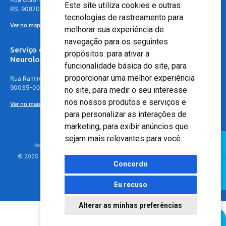
Este site utiliza cookies e outras
RS, 90870-016
tecnologias de rastreamento para
Ver no mapa
melhorar sua experiência de
navegação para os seguintes
Serviço de
propósitos:
para ativar a
Neurologia
funcionalidade básica do site
,
para
proporcionar uma melhor experiência
Rua Ramiro Barcelos, 630 – 5º andar – Floresta, Porto Alegre – RS,
90035-001
no site
,
para medir o seu interesse
nos nossos produtos e serviços e
Ver no mapa
para personalizar as interações de
marketing
,
para exibir anúncios que
sejam mais relevantes para você
.
Responsável Técnico: Dr. Luiz Antonio Nasi - CREMERS 11217
© 2025 - Hospital Moinhos de Vento - Registro Empresa (CRM-RS): 425
Concordo
Eu recuso
Alterar as minhas preferências
Agendamento Online