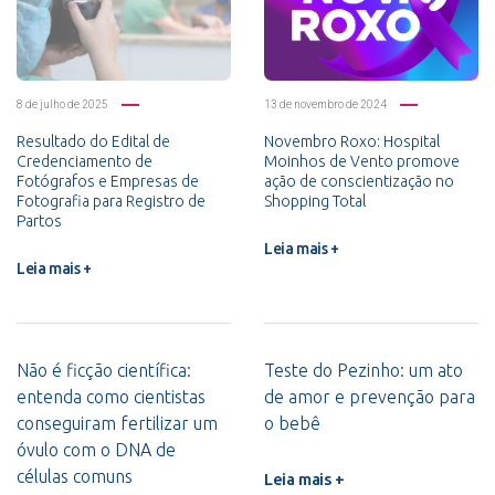
8 de julho de 2025
13 de novembro de 2024
Resultado do Edital de
Novembro Roxo: Hospital
Credenciamento de
Moinhos de Vento promove
Fotógrafos e Empresas de
ação de conscientização no
Fotografia para Registro de
Shopping Total
Partos
Leia mais +
Leia mais +
Não é ficção científica:
Teste do Pezinho: um ato
entenda como cientistas
de amor e prevenção para
conseguiram fertilizar um
o bebê
óvulo com o DNA de
células comuns
Leia mais +