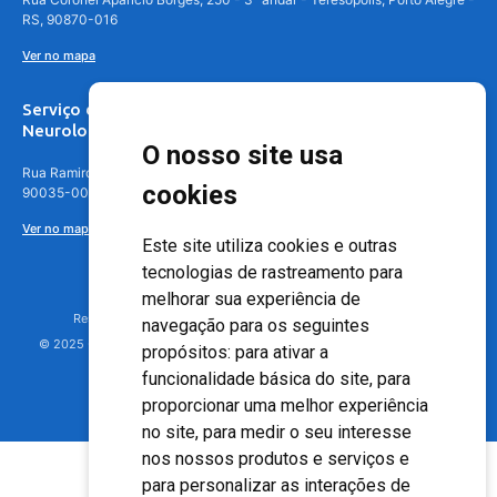
RS, 90870-016
Ver no mapa
Serviço de
Neurologia
O nosso site usa
Rua Ramiro Barcelos, 630 – 5º andar – Floresta, Porto Alegre – RS,
cookies
90035-001
Ver no mapa
Este site utiliza cookies e outras
tecnologias de rastreamento para
melhorar sua experiência de
Responsável Técnico: Dr. Luiz Antonio Nasi - CREMERS 11217
navegação para os seguintes
© 2025 - Hospital Moinhos de Vento - Registro Empresa (CRM-RS): 425
propósitos:
para ativar a
funcionalidade básica do site
,
para
proporcionar uma melhor experiência
no site
,
para medir o seu interesse
nos nossos produtos e serviços e
para personalizar as interações de