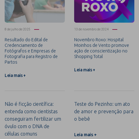
8 de julho de 2025
13 de novembro de 2024
Resultado do Edital de
Novembro Roxo: Hospital
Credenciamento de
Moinhos de Vento promove
Fotógrafos e Empresas de
ação de conscientização no
Fotografia para Registro de
Shopping Total
Partos
Leia mais +
Leia mais +
Não é ficção científica:
Teste do Pezinho: um ato
entenda como cientistas
de amor e prevenção para
conseguiram fertilizar um
o bebê
óvulo com o DNA de
células comuns
Leia mais +