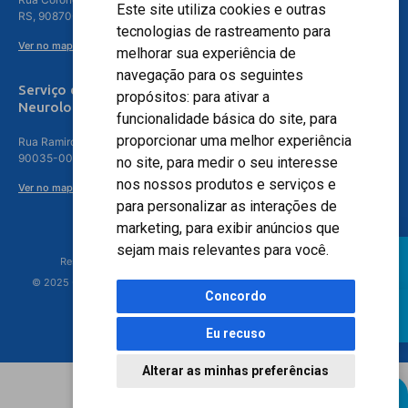
Este site utiliza cookies e outras
RS, 90870-016
tecnologias de rastreamento para
Ver no mapa
melhorar sua experiência de
navegação para os seguintes
Serviço de
propósitos:
para ativar a
Neurologia
funcionalidade básica do site
,
para
proporcionar uma melhor experiência
Rua Ramiro Barcelos, 630 – 5º andar – Floresta, Porto Alegre – RS,
90035-001
no site
,
para medir o seu interesse
nos nossos produtos e serviços e
Ver no mapa
para personalizar as interações de
marketing
,
para exibir anúncios que
sejam mais relevantes para você
.
Responsável Técnico: Dr. Luiz Antonio Nasi - CREMERS 11217
© 2025 - Hospital Moinhos de Vento - Registro Empresa (CRM-RS): 425
Concordo
Eu recuso
Alterar as minhas preferências
Agendamento Online