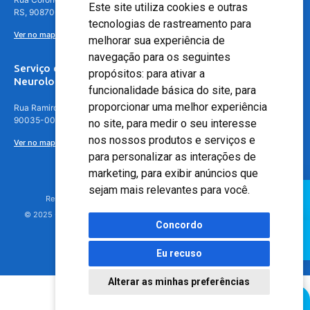
Este site utiliza cookies e outras
RS, 90870-016
tecnologias de rastreamento para
Ver no mapa
melhorar sua experiência de
navegação para os seguintes
Serviço de
propósitos:
para ativar a
Neurologia
funcionalidade básica do site
,
para
proporcionar uma melhor experiência
Rua Ramiro Barcelos, 630 – 5º andar – Floresta, Porto Alegre – RS,
90035-001
no site
,
para medir o seu interesse
nos nossos produtos e serviços e
Ver no mapa
para personalizar as interações de
marketing
,
para exibir anúncios que
sejam mais relevantes para você
.
Responsável Técnico: Dr. Luiz Antonio Nasi - CREMERS 11217
© 2025 - Hospital Moinhos de Vento - Registro Empresa (CRM-RS): 425
Concordo
Eu recuso
Alterar as minhas preferências
Agendamento Online