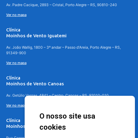
Av. Padre Cacique, 2893 – Cristal, Porto Alegre – RS, 90810-240
Ver no mapa
Clínica
Moinhos de Vento Iguatemi
Av. João Wallig, 1800 – 3º andar – Passo d'Areia, Porto Alegre – RS,
91349-900
Ver no mapa
Clínica
Moinhos de Vento Canoas
Av. Getúlio Vargas, 4841 – Centro, Canoas – RS, 92010-010
Ver no mapa
O nosso site usa
Clínica
cookies
Moinhos de Vento - Teresópolis
Rua Coronel Aparício Borges, 250 - 3º andar - Teresópolis, Porto Alegre -