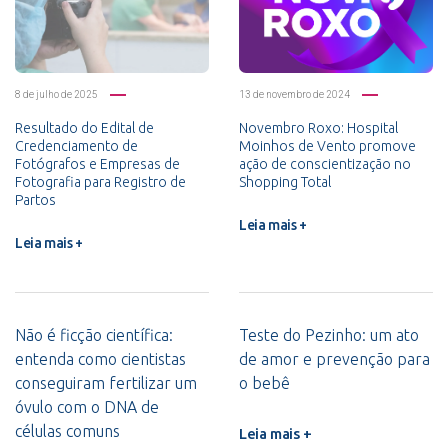
8 de julho de 2025
13 de novembro de 2024
Resultado do Edital de
Novembro Roxo: Hospital
Credenciamento de
Moinhos de Vento promove
Fotógrafos e Empresas de
ação de conscientização no
Fotografia para Registro de
Shopping Total
Partos
Leia mais +
Leia mais +
Não é ficção científica:
Teste do Pezinho: um ato
entenda como cientistas
de amor e prevenção para
conseguiram fertilizar um
o bebê
óvulo com o DNA de
células comuns
Leia mais +