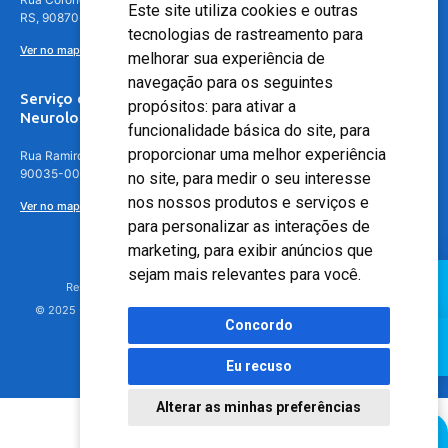
Este site utiliza cookies e outras
RS, 90870-016
tecnologias de rastreamento para
Ver no mapa
melhorar sua experiência de
navegação para os seguintes
Serviço de
propósitos:
para ativar a
Neurologia
funcionalidade básica do site
,
para
proporcionar uma melhor experiência
Rua Ramiro Barcelos, 630 – 5º andar – Floresta, Porto Alegre – RS,
90035-001
no site
,
para medir o seu interesse
nos nossos produtos e serviços e
Ver no mapa
para personalizar as interações de
marketing
,
para exibir anúncios que
sejam mais relevantes para você
.
Responsável Técnico: Dr. Luiz Antonio Nasi - CREMERS 11217
© 2025 - Hospital Moinhos de Vento - Registro Empresa (CRM-RS): 425
Concordo
Eu recuso
Alterar as minhas preferências
Agendamento Online