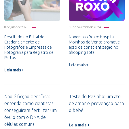
8 de julho de 2025
13 de novembro de 2024
Resultado do Edital de
Novembro Roxo: Hospital
Credenciamento de
Moinhos de Vento promove
Fotógrafos e Empresas de
ação de conscientização no
Fotografia para Registro de
Shopping Total
Partos
Leia mais +
Leia mais +
Não é ficção científica:
Teste do Pezinho: um ato
entenda como cientistas
de amor e prevenção para
conseguiram fertilizar um
o bebê
óvulo com o DNA de
células comuns
Leia mais +