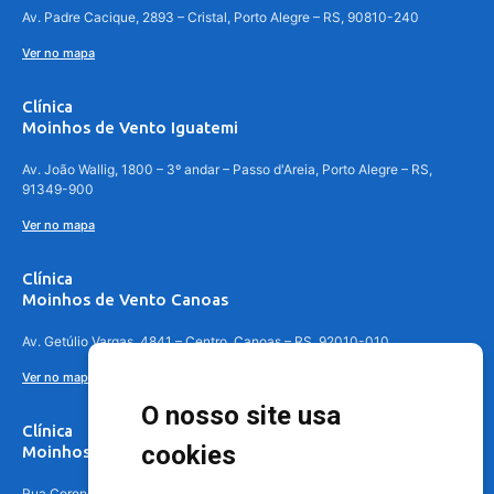
Av. Padre Cacique, 2893 – Cristal, Porto Alegre – RS, 90810-240
Ver no mapa
Clínica
Moinhos de Vento Iguatemi
Av. João Wallig, 1800 – 3º andar – Passo d'Areia, Porto Alegre – RS,
91349-900
Ver no mapa
Clínica
Moinhos de Vento Canoas
Av. Getúlio Vargas, 4841 – Centro, Canoas – RS, 92010-010
Ver no mapa
O nosso site usa
Clínica
cookies
Moinhos de Vento - Teresópolis
Rua Coronel Aparício Borges, 250 - 3º andar - Teresópolis, Porto Alegre -