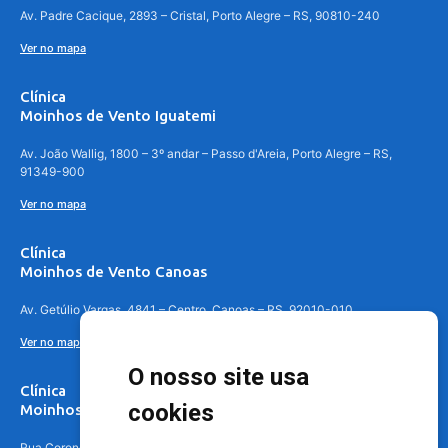
Av. Padre Cacique, 2893 – Cristal, Porto Alegre – RS, 90810-240
Ver no mapa
Clínica
Moinhos de Vento Iguatemi
Av. João Wallig, 1800 – 3º andar – Passo d'Areia, Porto Alegre – RS,
91349-900
Ver no mapa
Clínica
Moinhos de Vento Canoas
Av. Getúlio Vargas, 4841 – Centro, Canoas – RS, 92010-010
Ver no mapa
O nosso site usa
Clínica
cookies
Moinhos de Vento - Teresópolis
Rua Coronel Aparício Borges, 250 - 3º andar - Teresópolis, Porto Alegre -