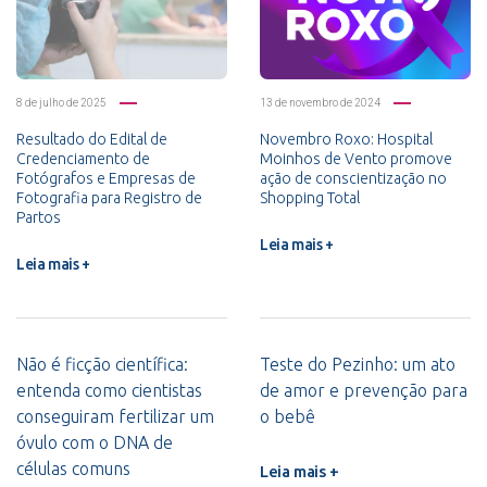
8 de julho de 2025
13 de novembro de 2024
Resultado do Edital de
Novembro Roxo: Hospital
Credenciamento de
Moinhos de Vento promove
Fotógrafos e Empresas de
ação de conscientização no
Fotografia para Registro de
Shopping Total
Partos
Leia mais +
Leia mais +
Não é ficção científica:
Teste do Pezinho: um ato
entenda como cientistas
de amor e prevenção para
conseguiram fertilizar um
o bebê
óvulo com o DNA de
células comuns
Leia mais +