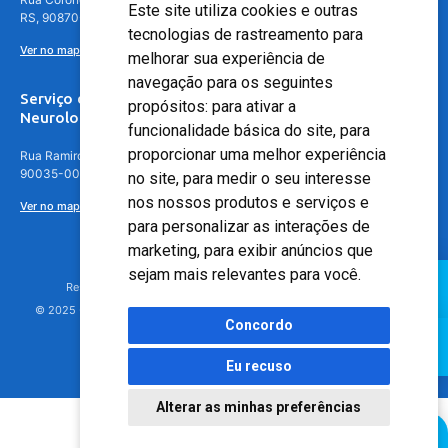
Este site utiliza cookies e outras
RS, 90870-016
tecnologias de rastreamento para
Ver no mapa
melhorar sua experiência de
navegação para os seguintes
Serviço de
propósitos:
para ativar a
Neurologia
funcionalidade básica do site
,
para
proporcionar uma melhor experiência
Rua Ramiro Barcelos, 630 – 5º andar – Floresta, Porto Alegre – RS,
90035-001
no site
,
para medir o seu interesse
nos nossos produtos e serviços e
Ver no mapa
para personalizar as interações de
marketing
,
para exibir anúncios que
sejam mais relevantes para você
.
Responsável Técnico: Dr. Luiz Antonio Nasi - CREMERS 11217
© 2025 - Hospital Moinhos de Vento - Registro Empresa (CRM-RS): 425
Concordo
Eu recuso
Alterar as minhas preferências
Agendamento Online