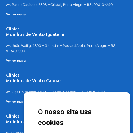
Av. Padre Cacique, 2893 – Cristal, Porto Alegre – RS, 90810-240
Ver no mapa
Clínica
Moinhos de Vento Iguatemi
Av. João Wallig, 1800 – 3º andar – Passo d'Areia, Porto Alegre – RS,
91349-900
Ver no mapa
Clínica
Moinhos de Vento Canoas
Av. Getúlio Vargas, 4841 – Centro, Canoas – RS, 92010-010
Ver no mapa
O nosso site usa
Clínica
cookies
Moinhos de Vento - Teresópolis
Rua Coronel Aparício Borges, 250 - 3º andar - Teresópolis, Porto Alegre -