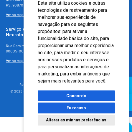
Este site utiliza cookies e outras
RS, 90870-016
tecnologias de rastreamento para
Ver no mapa
melhorar sua experiência de
navegação para os seguintes
Serviço de
propósitos:
para ativar a
Neurologia
funcionalidade básica do site
,
para
proporcionar uma melhor experiência
Rua Ramiro Barcelos, 630 – 5º andar – Floresta, Porto Alegre – RS,
90035-001
no site
,
para medir o seu interesse
nos nossos produtos e serviços e
Ver no mapa
para personalizar as interações de
marketing
,
para exibir anúncios que
sejam mais relevantes para você
.
Responsável Técnico: Dr. Luiz Antonio Nasi - CREMERS 11217
© 2025 - Hospital Moinhos de Vento - Registro Empresa (CRM-RS): 425
Concordo
Eu recuso
Alterar as minhas preferências
Agendamento Online