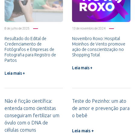
8 de julho de 2025
13 de novembro de 2024
Resultado do Edital de
Novembro Roxo: Hospital
Credenciamento de
Moinhos de Vento promove
Fotógrafos e Empresas de
ação de conscientização no
Fotografia para Registro de
Shopping Total
Partos
Leia mais +
Leia mais +
Não é ficção científica:
Teste do Pezinho: um ato
entenda como cientistas
de amor e prevenção para
conseguiram fertilizar um
o bebê
óvulo com o DNA de
células comuns
Leia mais +