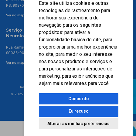
Este site utiliza cookies e outras
RS, 90870-016
tecnologias de rastreamento para
Ver no mapa
melhorar sua experiência de
navegação para os seguintes
Serviço de
propósitos:
para ativar a
Neurologia
funcionalidade básica do site
,
para
proporcionar uma melhor experiência
Rua Ramiro Barcelos, 630 – 5º andar – Floresta, Porto Alegre – RS,
90035-001
no site
,
para medir o seu interesse
nos nossos produtos e serviços e
Ver no mapa
para personalizar as interações de
marketing
,
para exibir anúncios que
sejam mais relevantes para você
.
Responsável Técnico: Dr. Luiz Antonio Nasi - CREMERS 11217
© 2025 - Hospital Moinhos de Vento - Registro Empresa (CRM-RS): 425
Concordo
Eu recuso
Alterar as minhas preferências
Agendamento Online