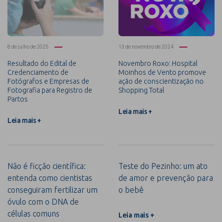
8 de julho de 2025
13 de novembro de 2024
Resultado do Edital de
Novembro Roxo: Hospital
Credenciamento de
Moinhos de Vento promove
Fotógrafos e Empresas de
ação de conscientização no
Fotografia para Registro de
Shopping Total
Partos
Leia mais +
Leia mais +
Não é ficção científica:
Teste do Pezinho: um ato
entenda como cientistas
de amor e prevenção para
conseguiram fertilizar um
o bebê
óvulo com o DNA de
células comuns
Leia mais +