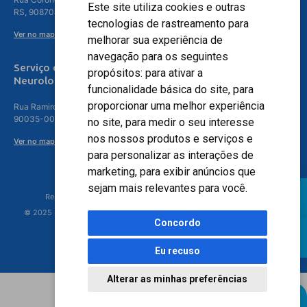
Este site utiliza cookies e outras
RS, 90870-016
tecnologias de rastreamento para
Ver no mapa
melhorar sua experiência de
navegação para os seguintes
Serviço de
propósitos:
para ativar a
Neurologia
funcionalidade básica do site
,
para
proporcionar uma melhor experiência
Rua Ramiro Barcelos, 630 – 5º andar – Floresta, Porto Alegre – RS,
90035-001
no site
,
para medir o seu interesse
nos nossos produtos e serviços e
Ver no mapa
para personalizar as interações de
marketing
,
para exibir anúncios que
sejam mais relevantes para você
.
Responsável Técnico: Dr. Luiz Antonio Nasi - CREMERS 11217
© 2025 - Hospital Moinhos de Vento - Registro Empresa (CRM-RS): 425
Concordo
Eu recuso
Alterar as minhas preferências
Agendamento Online