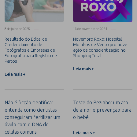
8 de julho de 2025
13 de novembro de 2024
Resultado do Edital de
Novembro Roxo: Hospital
Credenciamento de
Moinhos de Vento promove
Fotógrafos e Empresas de
ação de conscientização no
Fotografia para Registro de
Shopping Total
Partos
Leia mais +
Leia mais +
Não é ficção científica:
Teste do Pezinho: um ato
entenda como cientistas
de amor e prevenção para
conseguiram fertilizar um
o bebê
óvulo com o DNA de
células comuns
Leia mais +