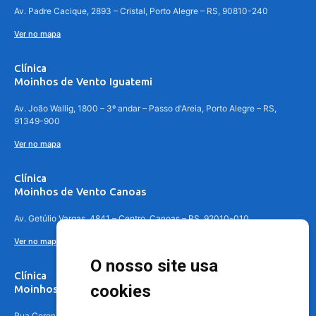
Av. Padre Cacique, 2893 – Cristal, Porto Alegre – RS, 90810-240
Ver no mapa
Clínica
Moinhos de Vento Iguatemi
Av. João Wallig, 1800 – 3º andar – Passo d'Areia, Porto Alegre – RS,
91349-900
Ver no mapa
Clínica
Moinhos de Vento Canoas
Av. Getúlio Vargas, 4841 – Centro, Canoas – RS, 92010-010
Ver no mapa
O nosso site usa
Clínica
cookies
Moinhos de Vento - Teresópolis
Rua Coronel Aparício Borges, 250 - 3º andar - Teresópolis, Porto Alegre -