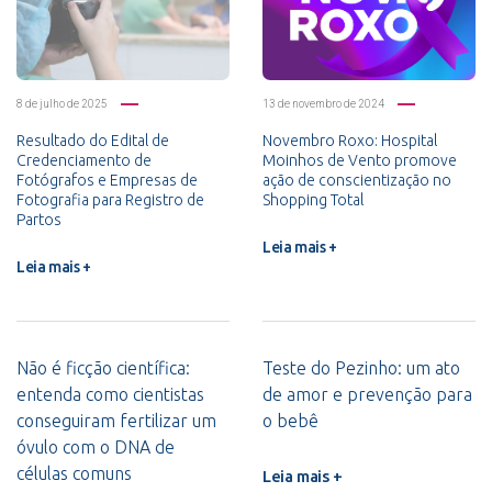
8 de julho de 2025
13 de novembro de 2024
Resultado do Edital de
Novembro Roxo: Hospital
Credenciamento de
Moinhos de Vento promove
Fotógrafos e Empresas de
ação de conscientização no
Fotografia para Registro de
Shopping Total
Partos
Leia mais +
Leia mais +
Não é ficção científica:
Teste do Pezinho: um ato
entenda como cientistas
de amor e prevenção para
conseguiram fertilizar um
o bebê
óvulo com o DNA de
células comuns
Leia mais +