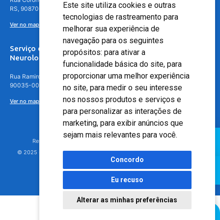
Este site utiliza cookies e outras
RS, 90870-016
tecnologias de rastreamento para
Ver no mapa
melhorar sua experiência de
navegação para os seguintes
Serviço de
propósitos:
para ativar a
Neurologia
funcionalidade básica do site
,
para
proporcionar uma melhor experiência
Rua Ramiro Barcelos, 630 – 5º andar – Floresta, Porto Alegre – RS,
90035-001
no site
,
para medir o seu interesse
nos nossos produtos e serviços e
Ver no mapa
para personalizar as interações de
marketing
,
para exibir anúncios que
sejam mais relevantes para você
.
Responsável Técnico: Dr. Luiz Antonio Nasi - CREMERS 11217
© 2025 - Hospital Moinhos de Vento - Registro Empresa (CRM-RS): 425
Concordo
Eu recuso
Alterar as minhas preferências
Agendamento Online