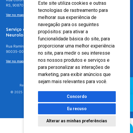
Este site utiliza cookies e outras
RS, 90870-016
tecnologias de rastreamento para
Ver no mapa
melhorar sua experiência de
navegação para os seguintes
Serviço de
propósitos:
para ativar a
Neurologia
funcionalidade básica do site
,
para
proporcionar uma melhor experiência
Rua Ramiro Barcelos, 630 – 5º andar – Floresta, Porto Alegre – RS,
90035-001
no site
,
para medir o seu interesse
nos nossos produtos e serviços e
Ver no mapa
para personalizar as interações de
marketing
,
para exibir anúncios que
sejam mais relevantes para você
.
Responsável Técnico: Dr. Luiz Antonio Nasi - CREMERS 11217
© 2025 - Hospital Moinhos de Vento - Registro Empresa (CRM-RS): 425
Concordo
Eu recuso
Alterar as minhas preferências
Agendamento Online