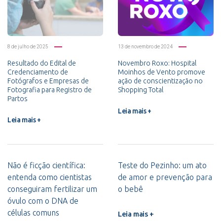
8 de julho de 2025
13 de novembro de 2024
Resultado do Edital de
Novembro Roxo: Hospital
Credenciamento de
Moinhos de Vento promove
Fotógrafos e Empresas de
ação de conscientização no
Fotografia para Registro de
Shopping Total
Partos
Leia mais +
Leia mais +
Não é ficção científica:
Teste do Pezinho: um ato
entenda como cientistas
de amor e prevenção para
conseguiram fertilizar um
o bebê
óvulo com o DNA de
células comuns
Leia mais +