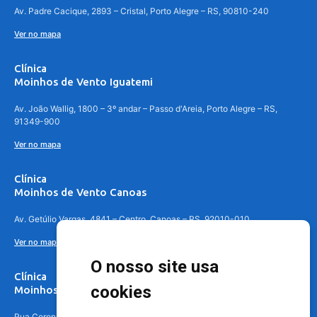
Av. Padre Cacique, 2893 – Cristal, Porto Alegre – RS, 90810-240
Ver no mapa
Clínica
Moinhos de Vento Iguatemi
Av. João Wallig, 1800 – 3º andar – Passo d'Areia, Porto Alegre – RS,
91349-900
Ver no mapa
Clínica
Moinhos de Vento Canoas
Av. Getúlio Vargas, 4841 – Centro, Canoas – RS, 92010-010
Ver no mapa
O nosso site usa
Clínica
cookies
Moinhos de Vento - Teresópolis
Rua Coronel Aparício Borges, 250 - 3º andar - Teresópolis, Porto Alegre -