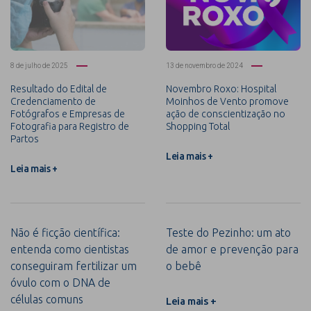
8 de julho de 2025
13 de novembro de 2024
Resultado do Edital de
Novembro Roxo: Hospital
Credenciamento de
Moinhos de Vento promove
Fotógrafos e Empresas de
ação de conscientização no
Fotografia para Registro de
Shopping Total
Partos
Leia mais +
Leia mais +
Não é ficção científica:
Teste do Pezinho: um ato
entenda como cientistas
de amor e prevenção para
conseguiram fertilizar um
o bebê
óvulo com o DNA de
células comuns
Leia mais +