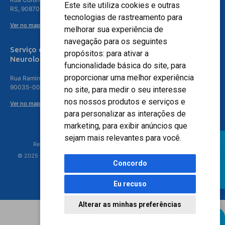
Este site utiliza cookies e outras
RS, 90870-016
tecnologias de rastreamento para
Ver no mapa
melhorar sua experiência de
navegação para os seguintes
Serviço de
propósitos:
para ativar a
Neurologia
funcionalidade básica do site
,
para
proporcionar uma melhor experiência
Rua Ramiro Barcelos, 630 – 5º andar – Floresta, Porto Alegre – RS,
90035-001
no site
,
para medir o seu interesse
nos nossos produtos e serviços e
Ver no mapa
para personalizar as interações de
marketing
,
para exibir anúncios que
sejam mais relevantes para você
.
Responsável Técnico: Dr. Luiz Antonio Nasi - CREMERS 11217
© 2025 - Hospital Moinhos de Vento - Registro Empresa (CRM-RS): 425
Concordo
Eu recuso
Alterar as minhas preferências
Agendamento Online