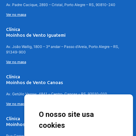
Av. Padre Cacique, 2893 – Cristal, Porto Alegre – RS, 90810-240
Ver no mapa
Clínica
Moinhos de Vento Iguatemi
Av. João Wallig, 1800 – 3º andar – Passo d'Areia, Porto Alegre – RS,
91349-900
Ver no mapa
Clínica
Moinhos de Vento Canoas
Av. Getúlio Vargas, 4841 – Centro, Canoas – RS, 92010-010
Ver no mapa
O nosso site usa
Clínica
cookies
Moinhos de Vento - Teresópolis
Rua Coronel Aparício Borges, 250 - 3º andar - Teresópolis, Porto Alegre -