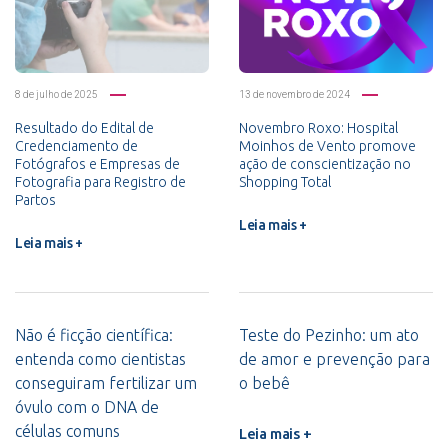
8 de julho de 2025
13 de novembro de 2024
Resultado do Edital de
Novembro Roxo: Hospital
Credenciamento de
Moinhos de Vento promove
Fotógrafos e Empresas de
ação de conscientização no
Fotografia para Registro de
Shopping Total
Partos
Leia mais +
Leia mais +
Não é ficção científica:
Teste do Pezinho: um ato
entenda como cientistas
de amor e prevenção para
conseguiram fertilizar um
o bebê
óvulo com o DNA de
células comuns
Leia mais +