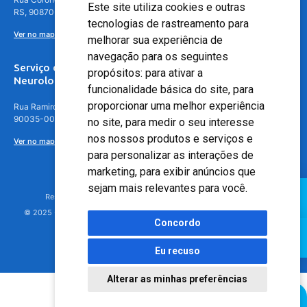
Este site utiliza cookies e outras
RS, 90870-016
tecnologias de rastreamento para
Ver no mapa
melhorar sua experiência de
navegação para os seguintes
Serviço de
propósitos:
para ativar a
Neurologia
funcionalidade básica do site
,
para
proporcionar uma melhor experiência
Rua Ramiro Barcelos, 630 – 5º andar – Floresta, Porto Alegre – RS,
90035-001
no site
,
para medir o seu interesse
nos nossos produtos e serviços e
Ver no mapa
para personalizar as interações de
marketing
,
para exibir anúncios que
sejam mais relevantes para você
.
Responsável Técnico: Dr. Luiz Antonio Nasi - CREMERS 11217
© 2025 - Hospital Moinhos de Vento - Registro Empresa (CRM-RS): 425
Concordo
Eu recuso
Alterar as minhas preferências
Agendamento Online