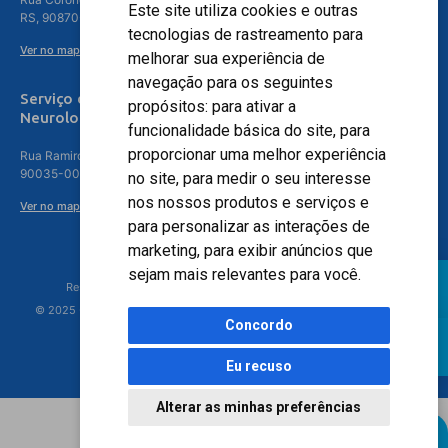
Este site utiliza cookies e outras
RS, 90870-016
tecnologias de rastreamento para
Ver no mapa
melhorar sua experiência de
navegação para os seguintes
Serviço de
propósitos:
para ativar a
Neurologia
funcionalidade básica do site
,
para
proporcionar uma melhor experiência
Rua Ramiro Barcelos, 630 – 5º andar – Floresta, Porto Alegre – RS,
90035-001
no site
,
para medir o seu interesse
nos nossos produtos e serviços e
Ver no mapa
para personalizar as interações de
marketing
,
para exibir anúncios que
sejam mais relevantes para você
.
Responsável Técnico: Dr. Luiz Antonio Nasi - CREMERS 11217
© 2025 - Hospital Moinhos de Vento - Registro Empresa (CRM-RS): 425
Concordo
Eu recuso
Alterar as minhas preferências
Agendamento Online