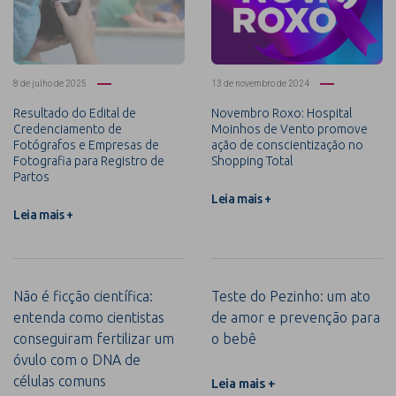
8 de julho de 2025
13 de novembro de 2024
Resultado do Edital de
Novembro Roxo: Hospital
Credenciamento de
Moinhos de Vento promove
Fotógrafos e Empresas de
ação de conscientização no
Fotografia para Registro de
Shopping Total
Partos
Leia mais +
Leia mais +
Não é ficção científica:
Teste do Pezinho: um ato
entenda como cientistas
de amor e prevenção para
conseguiram fertilizar um
o bebê
óvulo com o DNA de
células comuns
Leia mais +