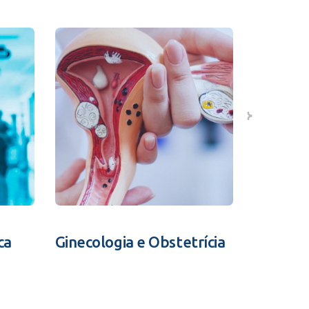
ca
Ginecologia e Obstetrícia
Fertili
Assistid