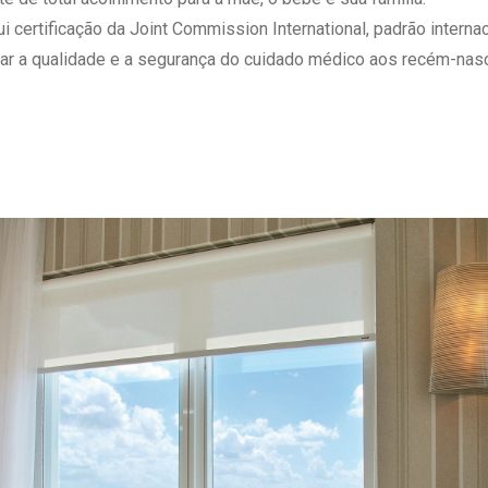
 Matriz
Quem Somos
ertificação da Joint Commission International, padrão internaci
e Gestão
Responsabilidade Ambiental
ar a qualidade e a segurança do cuidado médico aos recém-nasc
rtal Médico
Responsabilidade Social
Serviço Social
Saúde Digital Moinhos