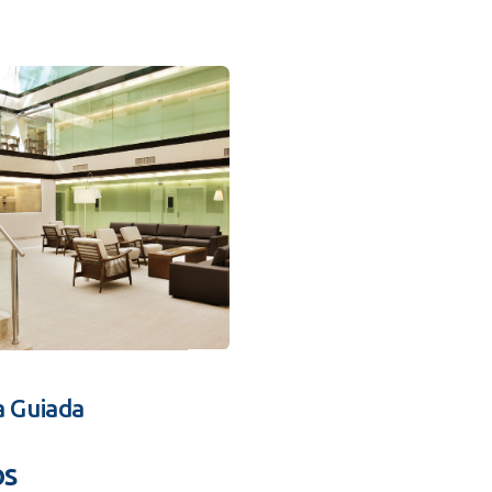
a Guiada
os