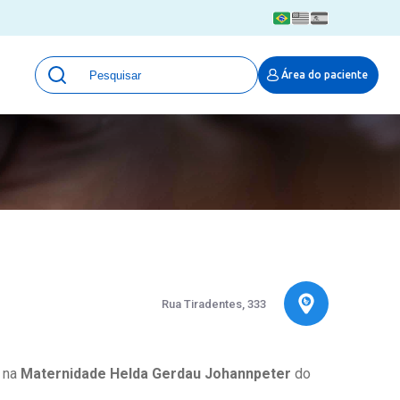
Unidades
Área do paciente
Qualidade e Segurança em saúde
 Moinhos
Eventos
Portal Pesquisa
Programa de Qualidade em Pesquisa
(ProQuali)
PROPESQ
PROADI-SUS
Centro de Pesquisa Clínica
MOVE ARO
Rua Tiradentes, 333
Pesquisa Hospital Moinhos de Vento
Núcleo de Apoio à Pesquisa (NAP)
Pronto Atendimento Digital
a na
Maternidade Helda Gerdau Johannpeter
do
Área Protegida