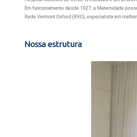
Estrutura da
Em funcionamento desde 1927, a Maternidade possui c
Estrutura d
Rede Vermont Oxford (RVO), especialista em melhor
Exames - Po
Farmácia
Fisioterapia
Nossa estrutura