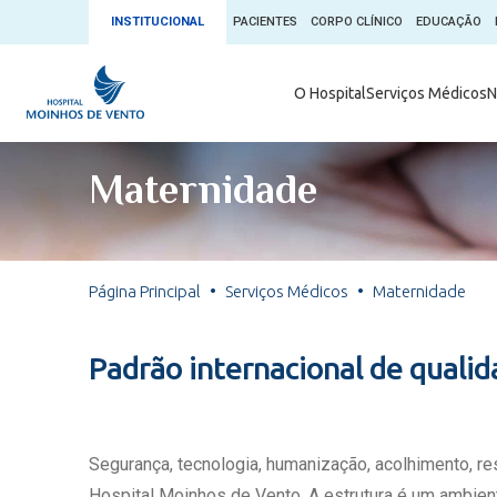
INSTITUCIONAL
PACIENTES
CORPO CLÍNICO
EDUCAÇÃO
Ambulatório 
O Hospital
Serviços Médicos
N
App + Moin
Serviços Médicos
Comitê de É
Maternidade
Conheça o 
Núcleos e Especialidades
Blog Saúde 
Convênios
Exames
Direitos e D
Página Principal
Serviços Médicos
Maternidade
Fale com o Moinhos
Direção Cor
Doação de 
Seu Médico
Padrão internacional de quali
Doação de 
Enfermage
Informações
Escritório d
Segurança, tecnologia, humanização, acolhimento, r
Escritório I
Hospital Moinhos de Vento. A estrutura é um ambient