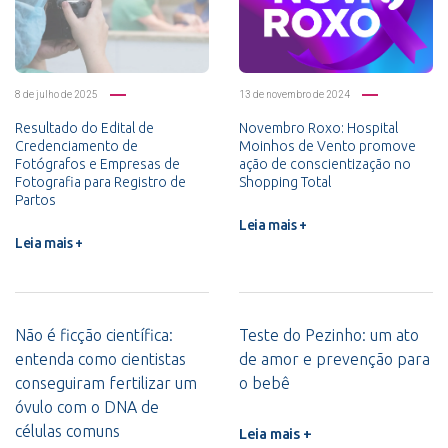
8 de julho de 2025
13 de novembro de 2024
Resultado do Edital de
Novembro Roxo: Hospital
Credenciamento de
Moinhos de Vento promove
Fotógrafos e Empresas de
ação de conscientização no
Fotografia para Registro de
Shopping Total
Partos
Leia mais +
Leia mais +
Não é ficção científica:
Teste do Pezinho: um ato
entenda como cientistas
de amor e prevenção para
conseguiram fertilizar um
o bebê
óvulo com o DNA de
células comuns
Leia mais +