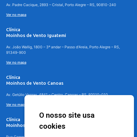
Av. Padre Cacique, 2893 – Cristal, Porto Alegre – RS, 90810-240
Ver no mapa
Clínica
Moinhos de Vento Iguatemi
Av. João Wallig, 1800 – 3º andar – Passo d'Areia, Porto Alegre – RS,
91349-900
Ver no mapa
Clínica
Moinhos de Vento Canoas
Av. Getúlio Vargas, 4841 – Centro, Canoas – RS, 92010-010
Ver no mapa
O nosso site usa
Clínica
cookies
Moinhos de Vento - Teresópolis
Rua Coronel Aparício Borges, 250 - 3º andar - Teresópolis, Porto Alegre -