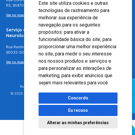
Este site utiliza cookies e outras
RS, 90870-016
tecnologias de rastreamento para
Ver no mapa
melhorar sua experiência de
navegação para os seguintes
Serviço de
propósitos:
para ativar a
Neurologia
funcionalidade básica do site
,
para
proporcionar uma melhor experiência
Rua Ramiro Barcelos, 630 – 5º andar – Floresta, Porto Alegre – RS,
90035-001
no site
,
para medir o seu interesse
nos nossos produtos e serviços e
Ver no mapa
para personalizar as interações de
marketing
,
para exibir anúncios que
sejam mais relevantes para você
.
Responsável Técnico: Dr. Luiz Antonio Nasi - CREMERS 11217
© 2025 - Hospital Moinhos de Vento - Registro Empresa (CRM-RS): 425
Concordo
Eu recuso
Alterar as minhas preferências
Agendamento Online