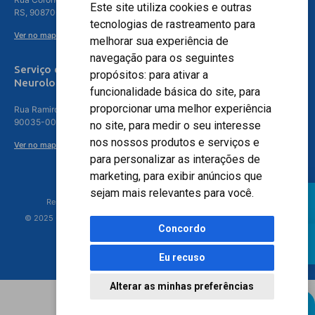
Este site utiliza cookies e outras
RS, 90870-016
tecnologias de rastreamento para
Ver no mapa
melhorar sua experiência de
navegação para os seguintes
Serviço de
propósitos:
para ativar a
Neurologia
funcionalidade básica do site
,
para
proporcionar uma melhor experiência
Rua Ramiro Barcelos, 630 – 5º andar – Floresta, Porto Alegre – RS,
90035-001
no site
,
para medir o seu interesse
nos nossos produtos e serviços e
Ver no mapa
para personalizar as interações de
marketing
,
para exibir anúncios que
sejam mais relevantes para você
.
Responsável Técnico: Dr. Luiz Antonio Nasi - CREMERS 11217
© 2025 - Hospital Moinhos de Vento - Registro Empresa (CRM-RS): 425
Concordo
Eu recuso
Alterar as minhas preferências
Agendamento Online