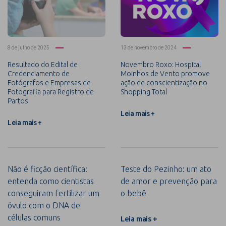
8 de julho de 2025
13 de novembro de 2024
Resultado do Edital de
Novembro Roxo: Hospital
Credenciamento de
Moinhos de Vento promove
Fotógrafos e Empresas de
ação de conscientização no
Fotografia para Registro de
Shopping Total
Partos
Leia mais +
Leia mais +
Não é ficção científica:
Teste do Pezinho: um ato
entenda como cientistas
de amor e prevenção para
conseguiram fertilizar um
o bebê
óvulo com o DNA de
células comuns
Leia mais +