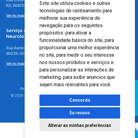
Este site utiliza cookies e outras
RS, 90870-016
tecnologias de rastreamento para
Ver no mapa
melhorar sua experiência de
navegação para os seguintes
Serviço de
propósitos:
para ativar a
Neurologia
funcionalidade básica do site
,
para
proporcionar uma melhor experiência
Rua Ramiro Barcelos, 630 – 5º andar – Floresta, Porto Alegre – RS,
90035-001
no site
,
para medir o seu interesse
nos nossos produtos e serviços e
Ver no mapa
para personalizar as interações de
marketing
,
para exibir anúncios que
sejam mais relevantes para você
.
Responsável Técnico: Dr. Luiz Antonio Nasi - CREMERS 11217
© 2025 - Hospital Moinhos de Vento - Registro Empresa (CRM-RS): 425
Concordo
Eu recuso
Alterar as minhas preferências
Agendamento Online