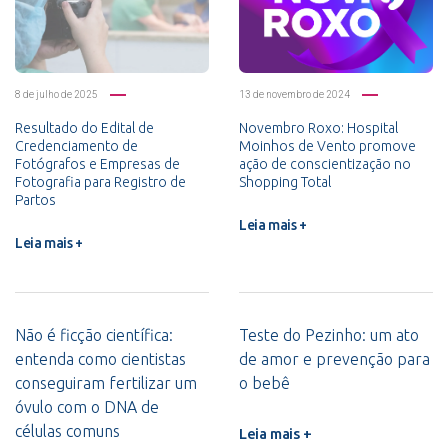
8 de julho de 2025
13 de novembro de 2024
Resultado do Edital de
Novembro Roxo: Hospital
Credenciamento de
Moinhos de Vento promove
Fotógrafos e Empresas de
ação de conscientização no
Fotografia para Registro de
Shopping Total
Partos
Leia mais +
Leia mais +
Não é ficção científica:
Teste do Pezinho: um ato
entenda como cientistas
de amor e prevenção para
conseguiram fertilizar um
o bebê
óvulo com o DNA de
células comuns
Leia mais +