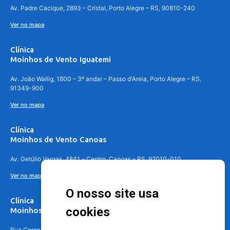
Av. Padre Cacique, 2893 – Cristal, Porto Alegre – RS, 90810-240
Ver no mapa
Clínica
Moinhos de Vento Iguatemi
Av. João Wallig, 1800 – 3º andar – Passo d'Areia, Porto Alegre – RS,
91349-900
Ver no mapa
Clínica
Moinhos de Vento Canoas
Av. Getúlio Vargas, 4841 – Centro, Canoas – RS, 92010-010
Ver no mapa
O nosso site usa
Clínica
cookies
Moinhos de Vento - Teresópolis
Rua Coronel Aparício Borges, 250 - 3º andar - Teresópolis, Porto Alegre -