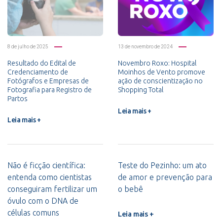
8 de julho de 2025
13 de novembro de 2024
Resultado do Edital de
Novembro Roxo: Hospital
Credenciamento de
Moinhos de Vento promove
Fotógrafos e Empresas de
ação de conscientização no
Fotografia para Registro de
Shopping Total
Partos
Leia mais +
Leia mais +
Não é ficção científica:
Teste do Pezinho: um ato
entenda como cientistas
de amor e prevenção para
conseguiram fertilizar um
o bebê
óvulo com o DNA de
células comuns
Leia mais +