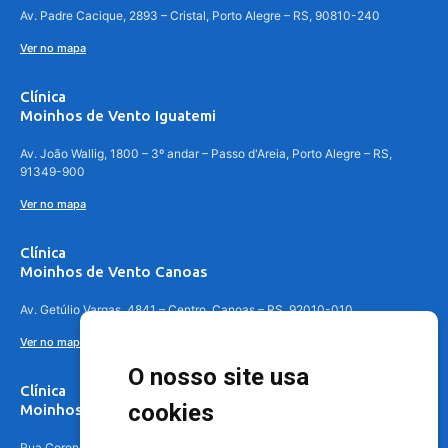
Av. Padre Cacique, 2893 – Cristal, Porto Alegre – RS, 90810-240
Ver no mapa
Clínica
Moinhos de Vento Iguatemi
Av. João Wallig, 1800 – 3º andar – Passo d'Areia, Porto Alegre – RS,
91349-900
Ver no mapa
Clínica
Moinhos de Vento Canoas
Av. Getúlio Vargas, 4841 – Centro, Canoas – RS, 92010-010
Ver no mapa
O nosso site usa
Clínica
cookies
Moinhos de Vento - Teresópolis
Rua Coronel Aparício Borges, 250 - 3º andar - Teresópolis, Porto Alegre -