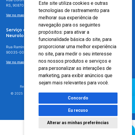
Este site utiliza cookies e outras
RS, 90870-016
tecnologias de rastreamento para
Ver no mapa
melhorar sua experiência de
navegação para os seguintes
Serviço de
propósitos:
para ativar a
Neurologia
funcionalidade básica do site
,
para
proporcionar uma melhor experiência
Rua Ramiro Barcelos, 630 – 5º andar – Floresta, Porto Alegre – RS,
90035-001
no site
,
para medir o seu interesse
nos nossos produtos e serviços e
Ver no mapa
para personalizar as interações de
marketing
,
para exibir anúncios que
sejam mais relevantes para você
.
Responsável Técnico: Dr. Luiz Antonio Nasi - CREMERS 11217
© 2025 - Hospital Moinhos de Vento - Registro Empresa (CRM-RS): 425
Concordo
Eu recuso
Alterar as minhas preferências
Agendamento Online