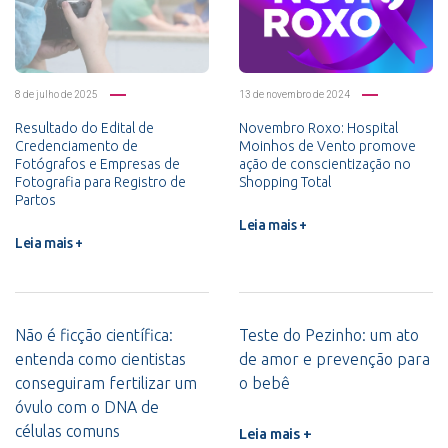
8 de julho de 2025
13 de novembro de 2024
Resultado do Edital de
Novembro Roxo: Hospital
Credenciamento de
Moinhos de Vento promove
Fotógrafos e Empresas de
ação de conscientização no
Fotografia para Registro de
Shopping Total
Partos
Leia mais +
Leia mais +
Não é ficção científica:
Teste do Pezinho: um ato
entenda como cientistas
de amor e prevenção para
conseguiram fertilizar um
o bebê
óvulo com o DNA de
células comuns
Leia mais +