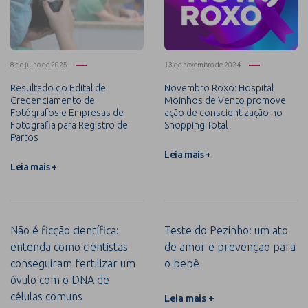
8 de julho de 2025
13 de novembro de 2024
Resultado do Edital de
Novembro Roxo: Hospital
Credenciamento de
Moinhos de Vento promove
Fotógrafos e Empresas de
ação de conscientização no
Fotografia para Registro de
Shopping Total
Partos
Leia mais +
Leia mais +
Não é ficção científica:
Teste do Pezinho: um ato
entenda como cientistas
de amor e prevenção para
conseguiram fertilizar um
o bebê
óvulo com o DNA de
células comuns
Leia mais +