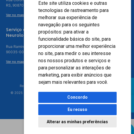
Este site utiliza cookies e outras
RS, 90870-016
tecnologias de rastreamento para
Ver no mapa
melhorar sua experiência de
navegação para os seguintes
Serviço de
propósitos:
para ativar a
Neurologia
funcionalidade básica do site
,
para
proporcionar uma melhor experiência
Rua Ramiro Barcelos, 630 – 5º andar – Floresta, Porto Alegre – RS,
90035-001
no site
,
para medir o seu interesse
nos nossos produtos e serviços e
Ver no mapa
para personalizar as interações de
marketing
,
para exibir anúncios que
sejam mais relevantes para você
.
Responsável Técnico: Dr. Luiz Antonio Nasi - CREMERS 11217
© 2025 - Hospital Moinhos de Vento - Registro Empresa (CRM-RS): 425
Concordo
Eu recuso
Alterar as minhas preferências
Agendamento Online