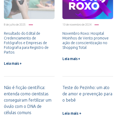
8 de julho de 2025
13 de novembro de 2024
Resultado do Edital de
Novembro Roxo: Hospital
Credenciamento de
Moinhos de Vento promove
Fotógrafos e Empresas de
ação de conscientização no
Fotografia para Registro de
Shopping Total
Partos
Leia mais +
Leia mais +
Não é ficção científica:
Teste do Pezinho: um ato
entenda como cientistas
de amor e prevenção para
conseguiram fertilizar um
o bebê
óvulo com o DNA de
células comuns
Leia mais +