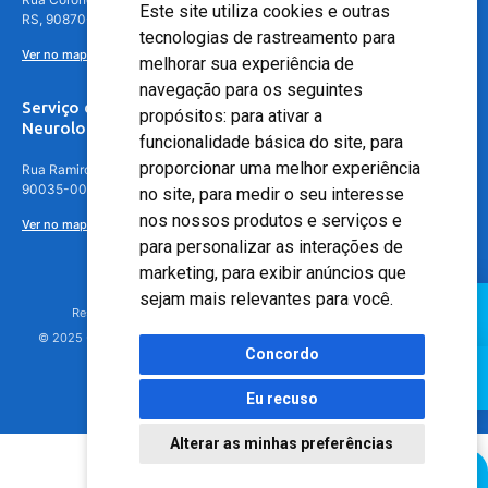
Este site utiliza cookies e outras
RS, 90870-016
tecnologias de rastreamento para
Ver no mapa
melhorar sua experiência de
navegação para os seguintes
Serviço de
propósitos:
para ativar a
Neurologia
funcionalidade básica do site
,
para
proporcionar uma melhor experiência
Rua Ramiro Barcelos, 630 – 5º andar – Floresta, Porto Alegre – RS,
90035-001
no site
,
para medir o seu interesse
nos nossos produtos e serviços e
Ver no mapa
para personalizar as interações de
marketing
,
para exibir anúncios que
sejam mais relevantes para você
.
Responsável Técnico: Dr. Luiz Antonio Nasi - CREMERS 11217
© 2025 - Hospital Moinhos de Vento - Registro Empresa (CRM-RS): 425
Concordo
Eu recuso
Alterar as minhas preferências
Agendamento Online