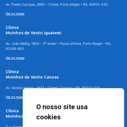
Av. Padre Cacique, 2893 – Cristal, Porto Alegre – RS, 90810-240
Ver no mapa
Clínica
Moinhos de Vento Iguatemi
Av. João Wallig, 1800 – 3º andar – Passo d'Areia, Porto Alegre – RS,
91349-900
Ver no mapa
Clínica
Moinhos de Vento Canoas
Av. Getúlio Vargas, 4841 – Centro, Canoas – RS, 92010-010
Ver no mapa
O nosso site usa
Clínica
cookies
Moinhos de Vento - Teresópolis
Rua Coronel Aparício Borges, 250 - 3º andar - Teresópolis, Porto Alegre -