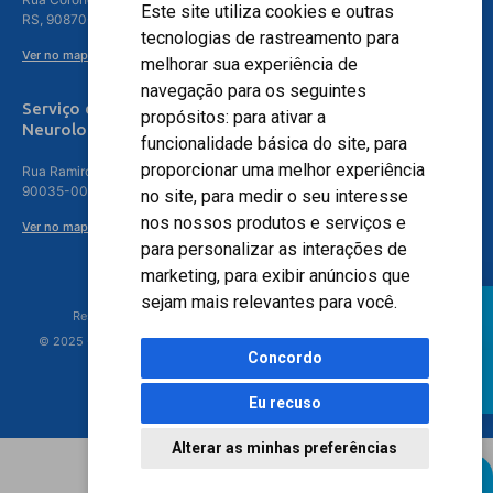
Este site utiliza cookies e outras
RS, 90870-016
tecnologias de rastreamento para
Ver no mapa
melhorar sua experiência de
navegação para os seguintes
Serviço de
propósitos:
para ativar a
Neurologia
funcionalidade básica do site
,
para
proporcionar uma melhor experiência
Rua Ramiro Barcelos, 630 – 5º andar – Floresta, Porto Alegre – RS,
90035-001
no site
,
para medir o seu interesse
nos nossos produtos e serviços e
Ver no mapa
para personalizar as interações de
marketing
,
para exibir anúncios que
sejam mais relevantes para você
.
Responsável Técnico: Dr. Luiz Antonio Nasi - CREMERS 11217
© 2025 - Hospital Moinhos de Vento - Registro Empresa (CRM-RS): 425
Concordo
Eu recuso
Alterar as minhas preferências
Agendamento Online