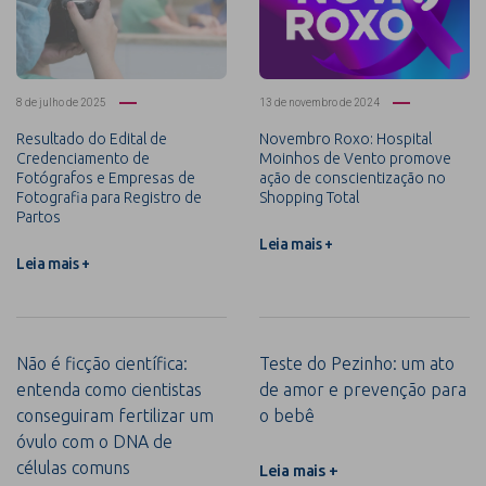
8 de julho de 2025
13 de novembro de 2024
Resultado do Edital de
Novembro Roxo: Hospital
Credenciamento de
Moinhos de Vento promove
Fotógrafos e Empresas de
ação de conscientização no
Fotografia para Registro de
Shopping Total
Partos
Leia mais +
Leia mais +
Não é ficção científica:
Teste do Pezinho: um ato
entenda como cientistas
de amor e prevenção para
conseguiram fertilizar um
o bebê
óvulo com o DNA de
células comuns
Leia mais +