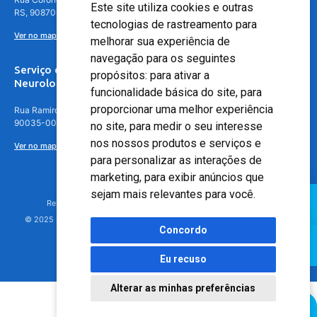
Este site utiliza cookies e outras
RS, 90870-016
tecnologias de rastreamento para
Ver no mapa
melhorar sua experiência de
navegação para os seguintes
Serviço de
propósitos:
para ativar a
Neurologia
funcionalidade básica do site
,
para
proporcionar uma melhor experiência
Rua Ramiro Barcelos, 630 – 5º andar – Floresta, Porto Alegre – RS,
90035-001
no site
,
para medir o seu interesse
nos nossos produtos e serviços e
Ver no mapa
para personalizar as interações de
marketing
,
para exibir anúncios que
sejam mais relevantes para você
.
Responsável Técnico: Dr. Luiz Antonio Nasi - CREMERS 11217
© 2025 - Hospital Moinhos de Vento - Registro Empresa (CRM-RS): 425
Concordo
Eu recuso
Alterar as minhas preferências
Agendamento Online