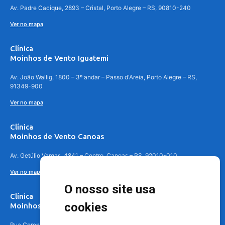
Av. Padre Cacique, 2893 – Cristal, Porto Alegre – RS, 90810-240
Ver no mapa
Clínica
Moinhos de Vento Iguatemi
Av. João Wallig, 1800 – 3º andar – Passo d'Areia, Porto Alegre – RS,
91349-900
Ver no mapa
Clínica
Moinhos de Vento Canoas
Av. Getúlio Vargas, 4841 – Centro, Canoas – RS, 92010-010
Ver no mapa
O nosso site usa
Clínica
cookies
Moinhos de Vento - Teresópolis
Rua Coronel Aparício Borges, 250 - 3º andar - Teresópolis, Porto Alegre -