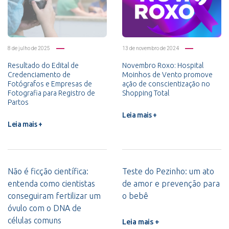
8 de julho de 2025
13 de novembro de 2024
Resultado do Edital de
Novembro Roxo: Hospital
Credenciamento de
Moinhos de Vento promove
Fotógrafos e Empresas de
ação de conscientização no
Fotografia para Registro de
Shopping Total
Partos
Leia mais +
Leia mais +
Não é ficção científica:
Teste do Pezinho: um ato
entenda como cientistas
de amor e prevenção para
conseguiram fertilizar um
o bebê
óvulo com o DNA de
células comuns
Leia mais +