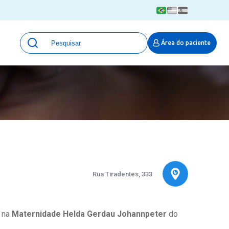
Unidades
Área do paciente
Qualidade e Segurança em saúde
 Moinhos
Eventos
Portal Pesquisa
Programa de Qualidade em Pesquisa
(ProQuali)
PROPESQ
PROADI-SUS
Centro de Pesquisa Clínica
MOVE ARO
Rua Tiradentes, 333
Pesquisa Hospital Moinhos de Vento
Núcleo de Apoio à Pesquisa (NAP)
Pronto Atendimento Digital
a na
Maternidade Helda Gerdau Johannpeter
do
Área Protegida