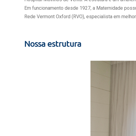
Estrutura da
Em funcionamento desde 1927, a Maternidade possui c
Estrutura d
Rede Vermont Oxford (RVO), especialista em melhor
Exames - Po
Farmácia
Fisioterapia
Nossa estrutura