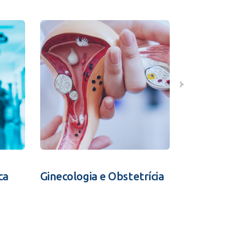
ca
Ginecologia e Obstetrícia
Fertili
Assistid