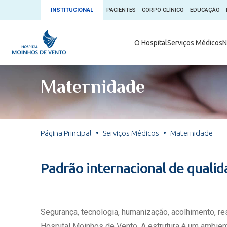
INSTITUCIONAL
PACIENTES
CORPO CLÍNICO
EDUCAÇÃO
Ambulatório 
O Hospital
Serviços Médicos
N
App + Moin
Serviços Médicos
Comitê de É
Maternidade
Conheça o 
Núcleos e Especialidades
Blog Saúde 
Convênios
Exames
Direitos e D
Página Principal
Serviços Médicos
Maternidade
Fale com o Moinhos
Direção Cor
Doação de 
Seu Médico
Padrão internacional de quali
Doação de 
Enfermage
Informações
Escritório d
Segurança, tecnologia, humanização, acolhimento, r
Escritório I
Hospital Moinhos de Vento. A estrutura é um ambient