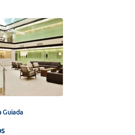
a Guiada
os