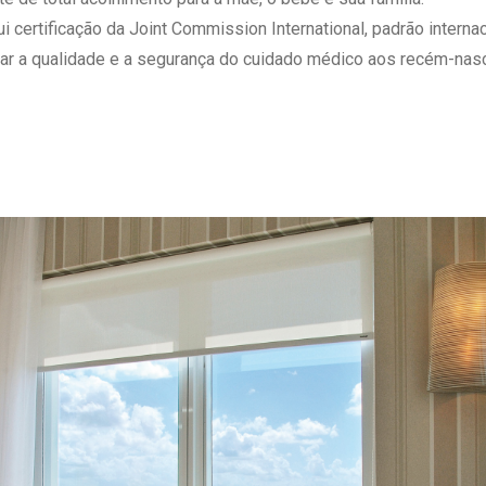
 Matriz
Quem Somos
ertificação da Joint Commission International, padrão internaci
e Gestão
Responsabilidade Ambiental
ar a qualidade e a segurança do cuidado médico aos recém-nasc
rtal Médico
Responsabilidade Social
Serviço Social
Saúde Digital Moinhos