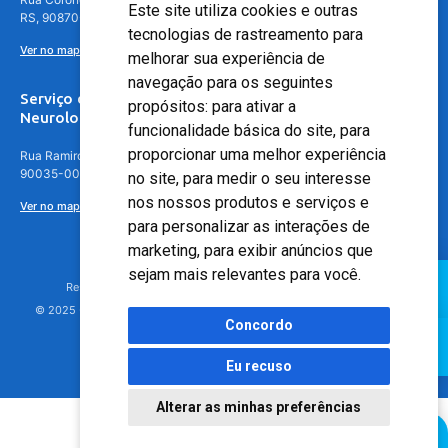
Este site utiliza cookies e outras
RS, 90870-016
tecnologias de rastreamento para
Ver no mapa
melhorar sua experiência de
navegação para os seguintes
Serviço de
propósitos:
para ativar a
Neurologia
funcionalidade básica do site
,
para
proporcionar uma melhor experiência
Rua Ramiro Barcelos, 630 – 5º andar – Floresta, Porto Alegre – RS,
90035-001
no site
,
para medir o seu interesse
nos nossos produtos e serviços e
Ver no mapa
para personalizar as interações de
marketing
,
para exibir anúncios que
sejam mais relevantes para você
.
Responsável Técnico: Dr. Luiz Antonio Nasi - CREMERS 11217
© 2025 - Hospital Moinhos de Vento - Registro Empresa (CRM-RS): 425
Concordo
Eu recuso
Alterar as minhas preferências
Agendamento Online