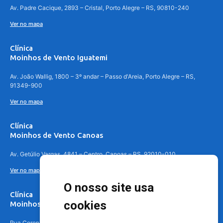
Av. Padre Cacique, 2893 – Cristal, Porto Alegre – RS, 90810-240
Ver no mapa
Clínica
Moinhos de Vento Iguatemi
Av. João Wallig, 1800 – 3º andar – Passo d'Areia, Porto Alegre – RS,
91349-900
Ver no mapa
Clínica
Moinhos de Vento Canoas
Av. Getúlio Vargas, 4841 – Centro, Canoas – RS, 92010-010
Ver no mapa
O nosso site usa
Clínica
cookies
Moinhos de Vento - Teresópolis
Rua Coronel Aparício Borges, 250 - 3º andar - Teresópolis, Porto Alegre -