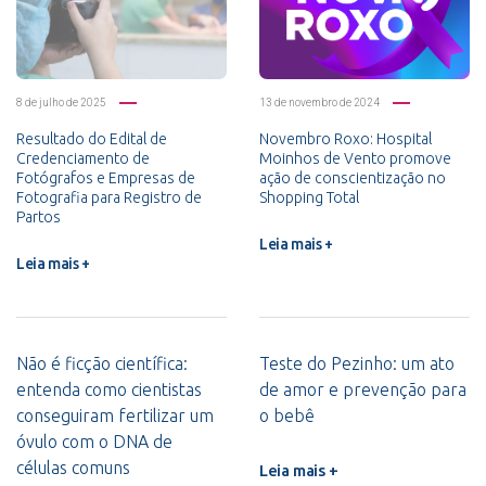
8 de julho de 2025
13 de novembro de 2024
Resultado do Edital de
Novembro Roxo: Hospital
Credenciamento de
Moinhos de Vento promove
Fotógrafos e Empresas de
ação de conscientização no
Fotografia para Registro de
Shopping Total
Partos
Leia mais +
Leia mais +
Não é ficção científica:
Teste do Pezinho: um ato
entenda como cientistas
de amor e prevenção para
conseguiram fertilizar um
o bebê
óvulo com o DNA de
células comuns
Leia mais +