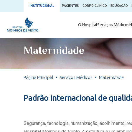
INSTITUCIONAL
PACIENTES
CORPO CLÍNICO
EDUCAÇÃO
Ambulatório 
O Hospital
Serviços Médicos
N
App + Moin
Serviços Médicos
Comitê de É
Maternidade
Conheça o 
Núcleos e Especialidades
Blog Saúde 
Convênios
Exames
Direitos e D
Página Principal
Serviços Médicos
Maternidade
Fale com o Moinhos
Direção Cor
Doação de 
Seu Médico
Padrão internacional de quali
Doação de 
Enfermage
Informações
Escritório d
Segurança, tecnologia, humanização, acolhimento, r
Escritório I
Hospital Moinhos de Vento. A estrutura é um ambient