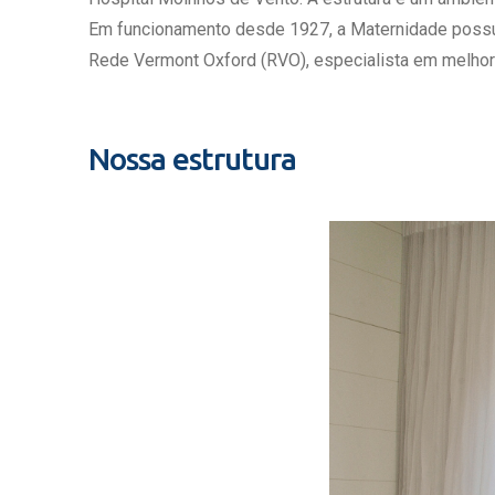
Estrutura da
Em funcionamento desde 1927, a Maternidade possui c
Estrutura d
Rede Vermont Oxford (RVO), especialista em melhor
Exames - Po
Farmácia
Fisioterapia
Nossa estrutura