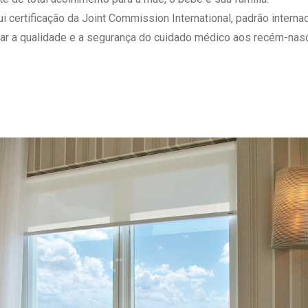
 Matriz
Quem Somos
ertificação da Joint Commission International, padrão internaci
e Gestão
Responsabilidade Ambiental
ar a qualidade e a segurança do cuidado médico aos recém-nasc
rtal Médico
Responsabilidade Social
Serviço Social
Saúde Digital Moinhos