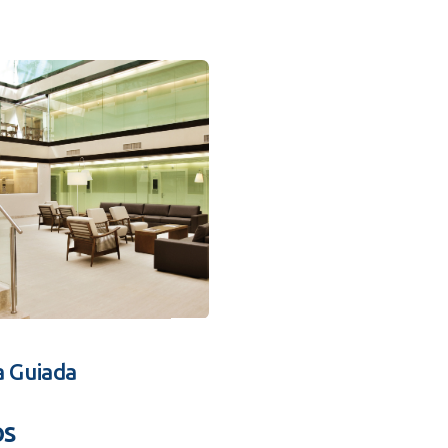
a Guiada
os