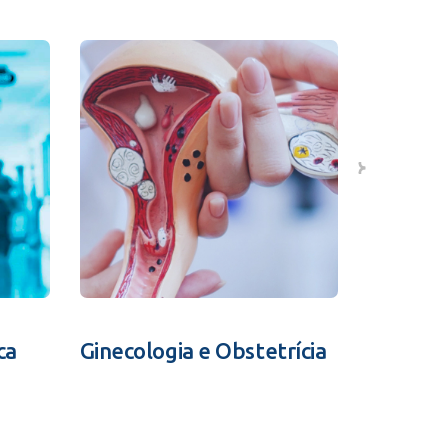
ca
Ginecologia e Obstetrícia
Fertili
Assistid