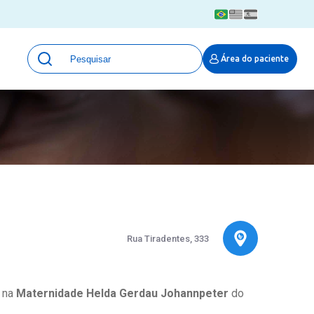
Unidades
Área do paciente
Qualidade e Segurança em saúde
 Moinhos
Eventos
Portal Pesquisa
Programa de Qualidade em Pesquisa
(ProQuali)
PROPESQ
PROADI-SUS
Centro de Pesquisa Clínica
MOVE ARO
Rua Tiradentes, 333
Pesquisa Hospital Moinhos de Vento
Núcleo de Apoio à Pesquisa (NAP)
Pronto Atendimento Digital
a na
Maternidade Helda Gerdau Johannpeter
do
Área Protegida