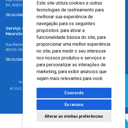
Este site utiliza cookies e outras
RS, 90870-016
tecnologias de rastreamento para
Ver no mapa
melhorar sua experiência de
navegação para os seguintes
Serviço de
propósitos:
para ativar a
Neurologia
funcionalidade básica do site
,
para
proporcionar uma melhor experiência
Rua Ramiro Barcelos, 630 – 5º andar – Floresta, Porto Alegre – RS,
90035-001
no site
,
para medir o seu interesse
nos nossos produtos e serviços e
Ver no mapa
para personalizar as interações de
marketing
,
para exibir anúncios que
sejam mais relevantes para você
.
Responsável Técnico: Dr. Luiz Antonio Nasi - CREMERS 11217
© 2025 - Hospital Moinhos de Vento - Registro Empresa (CRM-RS): 425
Concordo
Eu recuso
Alterar as minhas preferências
Agendamento Online