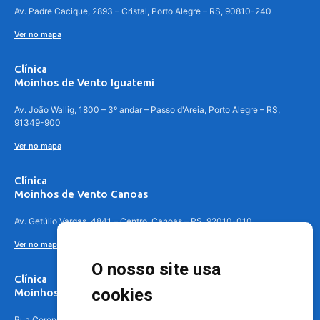
Av. Padre Cacique, 2893 – Cristal, Porto Alegre – RS, 90810-240
Ver no mapa
Clínica
Moinhos de Vento Iguatemi
Av. João Wallig, 1800 – 3º andar – Passo d'Areia, Porto Alegre – RS,
91349-900
Ver no mapa
Clínica
Moinhos de Vento Canoas
Av. Getúlio Vargas, 4841 – Centro, Canoas – RS, 92010-010
Ver no mapa
O nosso site usa
Clínica
cookies
Moinhos de Vento - Teresópolis
Rua Coronel Aparício Borges, 250 - 3º andar - Teresópolis, Porto Alegre -