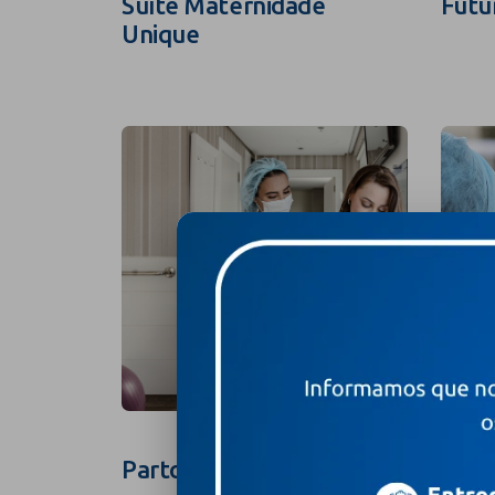
Suíte Maternidade
Futu
Unique
Parto na Suíte
Foto