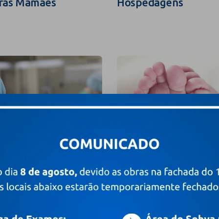
ras Mamães
Hospedagens
grafia e Filmagem
Valores e Pacotes