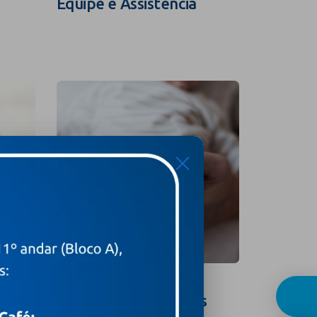
Equipe e Assistência
Guia In
X
Curso para Gestantes