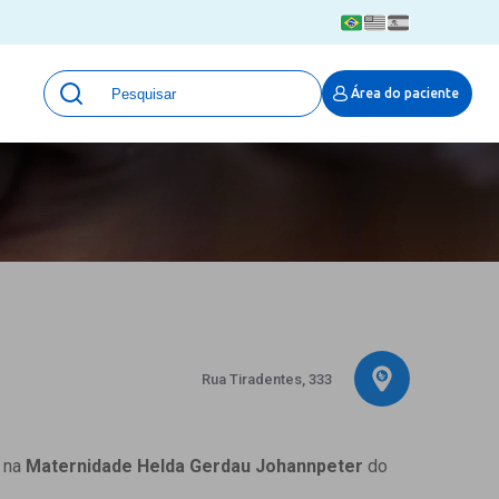
Unidades
Área do paciente
Qualidade e Segurança em saúde
 Moinhos
Eventos
Portal Pesquisa
Programa de Qualidade em Pesquisa
(ProQuali)
PROPESQ
PROADI-SUS
Centro de Pesquisa Clínica
MOVE ARO
Rua Tiradentes, 333
Pesquisa Hospital Moinhos de Vento
Núcleo de Apoio à Pesquisa (NAP)
Pronto Atendimento Digital
a na
Maternidade Helda Gerdau Johannpeter
do
Área Protegida