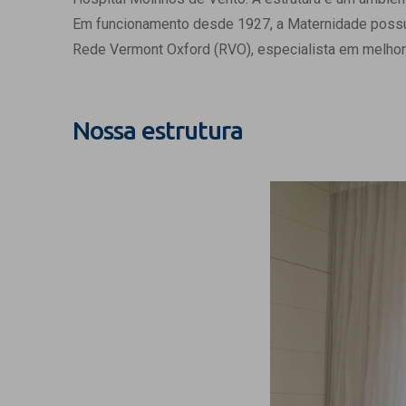
Estrutura da
Em funcionamento desde 1927, a Maternidade possui c
Estrutura d
Rede Vermont Oxford (RVO), especialista em melhor
Exames - Po
Farmácia
Fisioterapia
Nossa estrutura