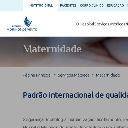
INSTITUCIONAL
PACIENTES
CORPO CLÍNICO
EDUCAÇÃO
Ambulatório 
O Hospital
Serviços Médicos
N
App + Moin
Serviços Médicos
Comitê de É
Maternidade
Conheça o 
Núcleos e Especialidades
Blog Saúde 
Convênios
Exames
Direitos e D
Página Principal
Serviços Médicos
Maternidade
Fale com o Moinhos
Direção Cor
Doação de 
Seu Médico
Padrão internacional de quali
Doação de 
Enfermage
Informações
Escritório d
Segurança, tecnologia, humanização, acolhimento, r
Escritório I
Hospital Moinhos de Vento. A estrutura é um ambient