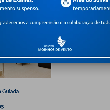
a Guiada
os