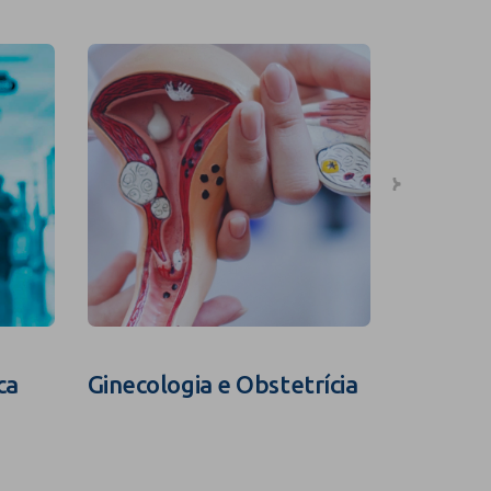
ca
Ginecologia e Obstetrícia
Fertili
Assistid