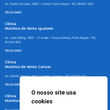
Av. Padre Cacique, 2893 – Cristal, Porto Alegre – RS, 90810-240
Ver no mapa
Clínica
Moinhos de Vento Iguatemi
Av. João Wallig, 1800 – 3º andar – Passo d'Areia, Porto Alegre – RS,
91349-900
Ver no mapa
Clínica
Moinhos de Vento Canoas
Av. Getúlio Vargas, 4841 – Centro, Canoas – RS, 92010-010
Ver no mapa
O nosso site usa
Clínica
cookies
Moinhos de Vento - Teresópolis
Rua Coronel Aparício Borges, 250 - 3º andar - Teresópolis, Porto Alegre -