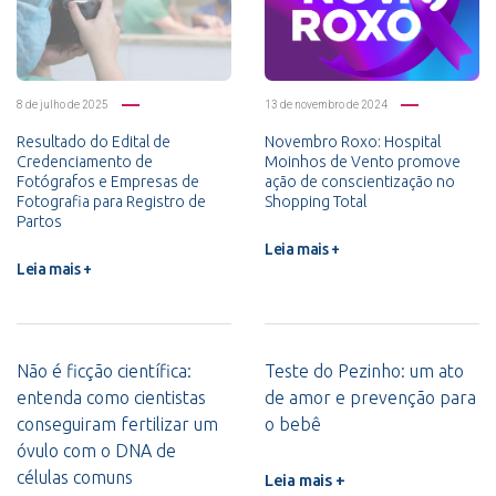
8 de julho de 2025
13 de novembro de 2024
Resultado do Edital de
Novembro Roxo: Hospital
Credenciamento de
Moinhos de Vento promove
Fotógrafos e Empresas de
ação de conscientização no
Fotografia para Registro de
Shopping Total
Partos
Leia mais +
Leia mais +
Não é ficção científica:
Teste do Pezinho: um ato
entenda como cientistas
de amor e prevenção para
conseguiram fertilizar um
o bebê
óvulo com o DNA de
células comuns
Leia mais +