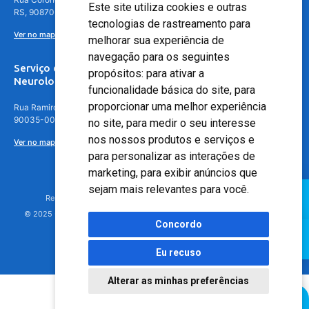
Este site utiliza cookies e outras
RS, 90870-016
tecnologias de rastreamento para
Ver no mapa
melhorar sua experiência de
navegação para os seguintes
Serviço de
propósitos:
para ativar a
Neurologia
funcionalidade básica do site
,
para
proporcionar uma melhor experiência
Rua Ramiro Barcelos, 630 – 5º andar – Floresta, Porto Alegre – RS,
90035-001
no site
,
para medir o seu interesse
nos nossos produtos e serviços e
Ver no mapa
para personalizar as interações de
marketing
,
para exibir anúncios que
sejam mais relevantes para você
.
Responsável Técnico: Dr. Luiz Antonio Nasi - CREMERS 11217
© 2025 - Hospital Moinhos de Vento - Registro Empresa (CRM-RS): 425
Concordo
Eu recuso
Alterar as minhas preferências
Agendamento Online