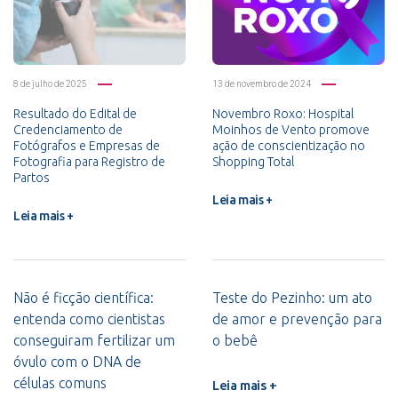
8 de julho de 2025
13 de novembro de 2024
Resultado do Edital de
Novembro Roxo: Hospital
Credenciamento de
Moinhos de Vento promove
Fotógrafos e Empresas de
ação de conscientização no
Fotografia para Registro de
Shopping Total
Partos
Leia mais +
Leia mais +
Não é ficção científica:
Teste do Pezinho: um ato
entenda como cientistas
de amor e prevenção para
conseguiram fertilizar um
o bebê
óvulo com o DNA de
células comuns
Leia mais +