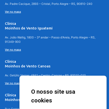
Av. Padre Cacique, 2893 – Cristal, Porto Alegre – RS, 90810-240
Ver no mapa
Clínica
Moinhos de Vento Iguatemi
Av. João Wallig, 1800 – 3º andar – Passo d'Areia, Porto Alegre – RS,
91349-900
Ver no mapa
Clínica
Moinhos de Vento Canoas
Av. Getúlio Vargas, 4841 – Centro, Canoas – RS, 92010-010
Ver no mapa
O nosso site usa
Clínica
cookies
Moinhos de Vento - Teresópolis
Rua Coronel Aparício Borges, 250 - 3º andar - Teresópolis, Porto Alegre -