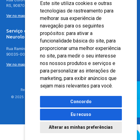
Este site utiliza cookies e outras
RS, 90870-016
tecnologias de rastreamento para
Ver no mapa
melhorar sua experiência de
navegação para os seguintes
Serviço de
propósitos:
para ativar a
Neurologia
funcionalidade básica do site
,
para
proporcionar uma melhor experiência
Rua Ramiro Barcelos, 630 – 5º andar – Floresta, Porto Alegre – RS,
90035-001
no site
,
para medir o seu interesse
nos nossos produtos e serviços e
Ver no mapa
para personalizar as interações de
marketing
,
para exibir anúncios que
sejam mais relevantes para você
.
Responsável Técnico: Dr. Luiz Antonio Nasi - CREMERS 11217
© 2025 - Hospital Moinhos de Vento - Registro Empresa (CRM-RS): 425
Concordo
Eu recuso
Alterar as minhas preferências
Agendamento Online