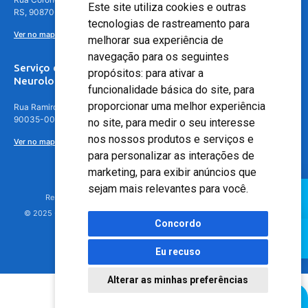
Este site utiliza cookies e outras
RS, 90870-016
tecnologias de rastreamento para
Ver no mapa
melhorar sua experiência de
navegação para os seguintes
Serviço de
propósitos:
para ativar a
Neurologia
funcionalidade básica do site
,
para
proporcionar uma melhor experiência
Rua Ramiro Barcelos, 630 – 5º andar – Floresta, Porto Alegre – RS,
90035-001
no site
,
para medir o seu interesse
nos nossos produtos e serviços e
Ver no mapa
para personalizar as interações de
marketing
,
para exibir anúncios que
sejam mais relevantes para você
.
Responsável Técnico: Dr. Luiz Antonio Nasi - CREMERS 11217
© 2025 - Hospital Moinhos de Vento - Registro Empresa (CRM-RS): 425
Concordo
Eu recuso
Alterar as minhas preferências
Agendamento Online