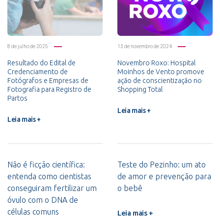
8 de julho de 2025
13 de novembro de 2024
Resultado do Edital de
Novembro Roxo: Hospital
Credenciamento de
Moinhos de Vento promove
Fotógrafos e Empresas de
ação de conscientização no
Fotografia para Registro de
Shopping Total
Partos
Leia mais +
Leia mais +
Não é ficção científica:
Teste do Pezinho: um ato
entenda como cientistas
de amor e prevenção para
conseguiram fertilizar um
o bebê
óvulo com o DNA de
células comuns
Leia mais +