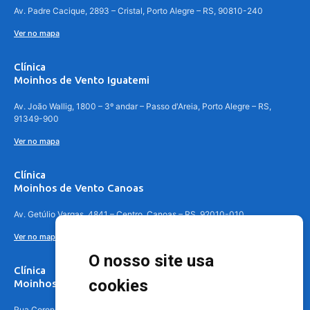
Av. Padre Cacique, 2893 – Cristal, Porto Alegre – RS, 90810-240
Ver no mapa
Clínica
Moinhos de Vento Iguatemi
Av. João Wallig, 1800 – 3º andar – Passo d'Areia, Porto Alegre – RS,
91349-900
Ver no mapa
Clínica
Moinhos de Vento Canoas
Av. Getúlio Vargas, 4841 – Centro, Canoas – RS, 92010-010
Ver no mapa
O nosso site usa
Clínica
cookies
Moinhos de Vento - Teresópolis
Rua Coronel Aparício Borges, 250 - 3º andar - Teresópolis, Porto Alegre -