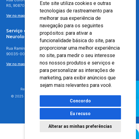
Este site utiliza cookies e outras
RS, 90870-016
tecnologias de rastreamento para
Ver no mapa
melhorar sua experiência de
navegação para os seguintes
Serviço de
propósitos:
para ativar a
Neurologia
funcionalidade básica do site
,
para
proporcionar uma melhor experiência
Rua Ramiro Barcelos, 630 – 5º andar – Floresta, Porto Alegre – RS,
90035-001
no site
,
para medir o seu interesse
nos nossos produtos e serviços e
Ver no mapa
para personalizar as interações de
marketing
,
para exibir anúncios que
sejam mais relevantes para você
.
Responsável Técnico: Dr. Luiz Antonio Nasi - CREMERS 11217
© 2025 - Hospital Moinhos de Vento - Registro Empresa (CRM-RS): 425
Concordo
Eu recuso
Alterar as minhas preferências
Agendamento Online