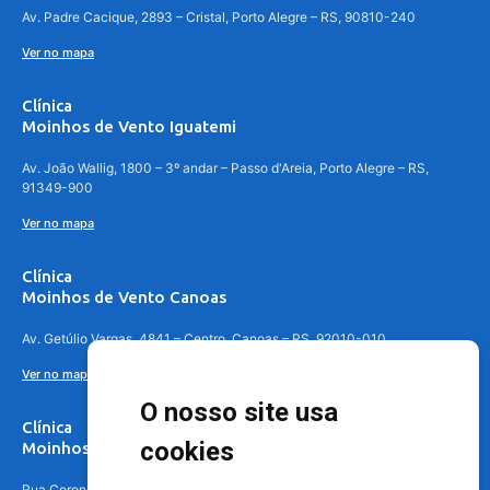
Av. Padre Cacique, 2893 – Cristal, Porto Alegre – RS, 90810-240
Ver no mapa
Clínica
Moinhos de Vento Iguatemi
Av. João Wallig, 1800 – 3º andar – Passo d'Areia, Porto Alegre – RS,
91349-900
Ver no mapa
Clínica
Moinhos de Vento Canoas
Av. Getúlio Vargas, 4841 – Centro, Canoas – RS, 92010-010
Ver no mapa
O nosso site usa
Clínica
cookies
Moinhos de Vento - Teresópolis
Rua Coronel Aparício Borges, 250 - 3º andar - Teresópolis, Porto Alegre -