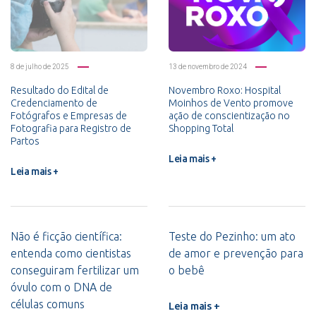
8 de julho de 2025
13 de novembro de 2024
Resultado do Edital de
Novembro Roxo: Hospital
Credenciamento de
Moinhos de Vento promove
Fotógrafos e Empresas de
ação de conscientização no
Fotografia para Registro de
Shopping Total
Partos
Leia mais +
Leia mais +
Não é ficção científica:
Teste do Pezinho: um ato
entenda como cientistas
de amor e prevenção para
conseguiram fertilizar um
o bebê
óvulo com o DNA de
células comuns
Leia mais +