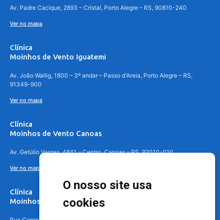
Av. Padre Cacique, 2893 – Cristal, Porto Alegre – RS, 90810-240
Ver no mapa
Clínica
Moinhos de Vento Iguatemi
Av. João Wallig, 1800 – 3º andar – Passo d'Areia, Porto Alegre – RS,
91349-900
Ver no mapa
Clínica
Moinhos de Vento Canoas
Av. Getúlio Vargas, 4841 – Centro, Canoas – RS, 92010-010
Ver no mapa
O nosso site usa
Clínica
cookies
Moinhos de Vento - Teresópolis
Rua Coronel Aparício Borges, 250 - 3º andar - Teresópolis, Porto Alegre -