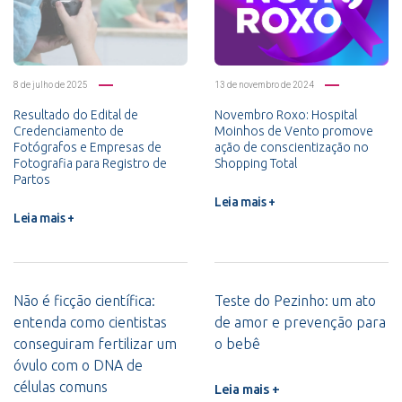
8 de julho de 2025
13 de novembro de 2024
Resultado do Edital de
Novembro Roxo: Hospital
Credenciamento de
Moinhos de Vento promove
Fotógrafos e Empresas de
ação de conscientização no
Fotografia para Registro de
Shopping Total
Partos
Leia mais +
Leia mais +
Não é ficção científica:
Teste do Pezinho: um ato
entenda como cientistas
de amor e prevenção para
conseguiram fertilizar um
o bebê
óvulo com o DNA de
células comuns
Leia mais +