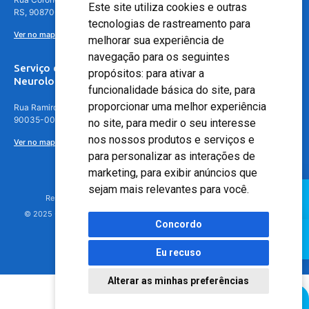
Este site utiliza cookies e outras
RS, 90870-016
tecnologias de rastreamento para
Ver no mapa
melhorar sua experiência de
navegação para os seguintes
Serviço de
propósitos:
para ativar a
Neurologia
funcionalidade básica do site
,
para
proporcionar uma melhor experiência
Rua Ramiro Barcelos, 630 – 5º andar – Floresta, Porto Alegre – RS,
90035-001
no site
,
para medir o seu interesse
nos nossos produtos e serviços e
Ver no mapa
para personalizar as interações de
marketing
,
para exibir anúncios que
sejam mais relevantes para você
.
Responsável Técnico: Dr. Luiz Antonio Nasi - CREMERS 11217
© 2025 - Hospital Moinhos de Vento - Registro Empresa (CRM-RS): 425
Concordo
Eu recuso
Alterar as minhas preferências
Agendamento Online