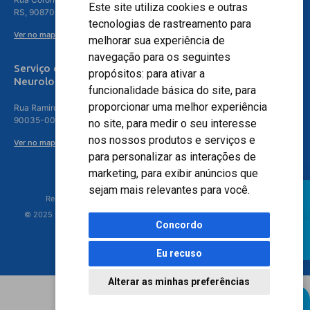
Este site utiliza cookies e outras
RS, 90870-016
tecnologias de rastreamento para
Ver no mapa
melhorar sua experiência de
navegação para os seguintes
Serviço de
propósitos:
para ativar a
Neurologia
funcionalidade básica do site
,
para
proporcionar uma melhor experiência
Rua Ramiro Barcelos, 630 – 5º andar – Floresta, Porto Alegre – RS,
90035-001
no site
,
para medir o seu interesse
nos nossos produtos e serviços e
Ver no mapa
para personalizar as interações de
marketing
,
para exibir anúncios que
sejam mais relevantes para você
.
Responsável Técnico: Dr. Luiz Antonio Nasi - CREMERS 11217
© 2025 - Hospital Moinhos de Vento - Registro Empresa (CRM-RS): 425
Concordo
Eu recuso
Alterar as minhas preferências
Agendamento Online