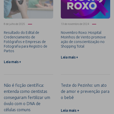
8 de julho de 2025
13 de novembro de 2024
Resultado do Edital de
Novembro Roxo: Hospital
Credenciamento de
Moinhos de Vento promove
Fotógrafos e Empresas de
ação de conscientização no
Fotografia para Registro de
Shopping Total
Partos
Leia mais +
Leia mais +
Não é ficção científica:
Teste do Pezinho: um ato
entenda como cientistas
de amor e prevenção para
conseguiram fertilizar um
o bebê
óvulo com o DNA de
células comuns
Leia mais +