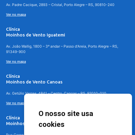
Av. Padre Cacique, 2893 – Cristal, Porto Alegre – RS, 90810-240
Ver no mapa
Clínica
Moinhos de Vento Iguatemi
Av. João Wallig, 1800 – 3º andar – Passo d'Areia, Porto Alegre – RS,
91349-900
Ver no mapa
Clínica
Moinhos de Vento Canoas
Av. Getúlio Vargas, 4841 – Centro, Canoas – RS, 92010-010
Ver no mapa
O nosso site usa
Clínica
cookies
Moinhos de Vento - Teresópolis
Rua Coronel Aparício Borges, 250 - 3º andar - Teresópolis, Porto Alegre -