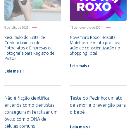
8 de julho de 2025
13 de novembro de 2024
Resultado do Edital de
Novembro Roxo: Hospital
Credenciamento de
Moinhos de Vento promove
Fotógrafos e Empresas de
ação de conscientização no
Fotografia para Registro de
Shopping Total
Partos
Leia mais +
Leia mais +
Não é ficção científica:
Teste do Pezinho: um ato
entenda como cientistas
de amor e prevenção para
conseguiram fertilizar um
o bebê
óvulo com o DNA de
células comuns
Leia mais +