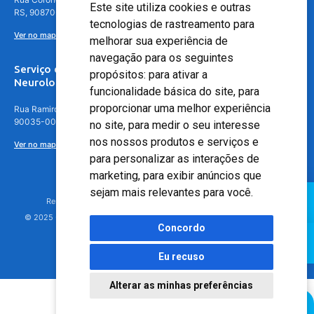
Este site utiliza cookies e outras
RS, 90870-016
tecnologias de rastreamento para
Ver no mapa
melhorar sua experiência de
navegação para os seguintes
Serviço de
propósitos:
para ativar a
Neurologia
funcionalidade básica do site
,
para
proporcionar uma melhor experiência
Rua Ramiro Barcelos, 630 – 5º andar – Floresta, Porto Alegre – RS,
90035-001
no site
,
para medir o seu interesse
nos nossos produtos e serviços e
Ver no mapa
para personalizar as interações de
marketing
,
para exibir anúncios que
sejam mais relevantes para você
.
Responsável Técnico: Dr. Luiz Antonio Nasi - CREMERS 11217
© 2025 - Hospital Moinhos de Vento - Registro Empresa (CRM-RS): 425
Concordo
Eu recuso
Alterar as minhas preferências
Agendamento Online