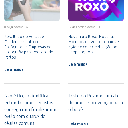
8 de julho de 2025
13 de novembro de 2024
Resultado do Edital de
Novembro Roxo: Hospital
Credenciamento de
Moinhos de Vento promove
Fotógrafos e Empresas de
ação de conscientização no
Fotografia para Registro de
Shopping Total
Partos
Leia mais +
Leia mais +
Não é ficção científica:
Teste do Pezinho: um ato
entenda como cientistas
de amor e prevenção para
conseguiram fertilizar um
o bebê
óvulo com o DNA de
células comuns
Leia mais +