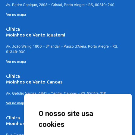
Av. Padre Cacique, 2893 – Cristal, Porto Alegre – RS, 90810-240
Ver no mapa
Clínica
Moinhos de Vento Iguatemi
Av. João Wallig, 1800 – 3º andar – Passo d'Areia, Porto Alegre – RS,
91349-900
Ver no mapa
Clínica
Moinhos de Vento Canoas
Av. Getúlio Vargas, 4841 – Centro, Canoas – RS, 92010-010
Ver no mapa
O nosso site usa
Clínica
cookies
Moinhos de Vento - Teresópolis
Rua Coronel Aparício Borges, 250 - 3º andar - Teresópolis, Porto Alegre -