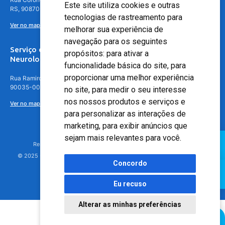
Este site utiliza cookies e outras
RS, 90870-016
tecnologias de rastreamento para
Ver no mapa
melhorar sua experiência de
navegação para os seguintes
Serviço de
propósitos:
para ativar a
Neurologia
funcionalidade básica do site
,
para
proporcionar uma melhor experiência
Rua Ramiro Barcelos, 630 – 5º andar – Floresta, Porto Alegre – RS,
90035-001
no site
,
para medir o seu interesse
nos nossos produtos e serviços e
Ver no mapa
para personalizar as interações de
marketing
,
para exibir anúncios que
sejam mais relevantes para você
.
Responsável Técnico: Dr. Luiz Antonio Nasi - CREMERS 11217
© 2025 - Hospital Moinhos de Vento - Registro Empresa (CRM-RS): 425
Concordo
Eu recuso
Alterar as minhas preferências
Agendamento Online