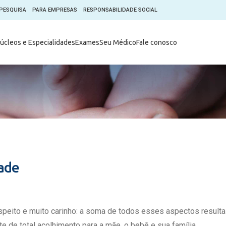
PESQUISA
PARA EMPRESAS
RESPONSABILIDADE SOCIAL
Digital
Hospital do Coração Moinhos
úcleos e Especialidades
Exames
Seu Médico
Fale conosco
hos
Horários de Visita
tica em Pesquisa (CEP)
Horários de visita no Hospital
de Vento
Moinhos Empresas
Informações ao Paciente
e Você
Nossa História
Notícias
everes do Paciente
Organograma Médico
po Clínico
Parque Robótico
Órgãos
Pastoral
dade
Sangue
Pronto Atendimento Digital
m
Psicologia
e Prática Clínica
Publicações
espeito e muito carinho: a soma de todos esses aspectos result
nternacional
Qualidade
e de total acolhimento para a mãe, o bebê e sua família.