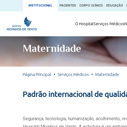
INSTITUCIONAL
PACIENTES
CORPO CLÍNICO
EDUCAÇÃO
Ambulatório 
O Hospital
Serviços Médicos
N
App + Moin
Serviços Médicos
Comitê de É
Maternidade
Conheça o 
Núcleos e Especialidades
Blog Saúde 
Convênios
Exames
Direitos e D
Página Principal
Serviços Médicos
Maternidade
Fale com o Moinhos
Direção Cor
Doação de 
Seu Médico
Padrão internacional de quali
Doação de 
Enfermage
Informações
Escritório d
Segurança, tecnologia, humanização, acolhimento, r
Escritório I
Hospital Moinhos de Vento. A estrutura é um ambient