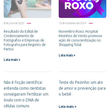
8 de julho de 2025
13 de novembro de 2024
Resultado do Edital de
Novembro Roxo: Hospital
Credenciamento de
Moinhos de Vento promove
Fotógrafos e Empresas de
ação de conscientização no
Fotografia para Registro de
Shopping Total
Partos
Leia mais +
Leia mais +
Não é ficção científica:
Teste do Pezinho: um ato
entenda como cientistas
de amor e prevenção para
conseguiram fertilizar um
o bebê
óvulo com o DNA de
células comuns
Leia mais +