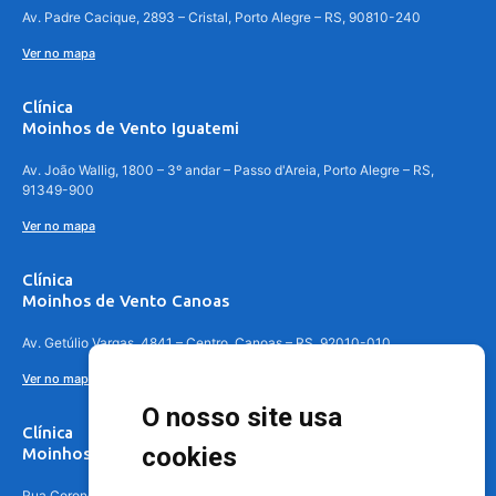
Av. Padre Cacique, 2893 – Cristal, Porto Alegre – RS, 90810-240
Ver no mapa
Clínica
Moinhos de Vento Iguatemi
Av. João Wallig, 1800 – 3º andar – Passo d'Areia, Porto Alegre – RS,
91349-900
Ver no mapa
Clínica
Moinhos de Vento Canoas
Av. Getúlio Vargas, 4841 – Centro, Canoas – RS, 92010-010
Ver no mapa
O nosso site usa
Clínica
cookies
Moinhos de Vento - Teresópolis
Rua Coronel Aparício Borges, 250 - 3º andar - Teresópolis, Porto Alegre -