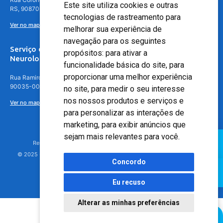
Este site utiliza cookies e outras
RS, 90870-016
tecnologias de rastreamento para
Ver no mapa
melhorar sua experiência de
navegação para os seguintes
Serviço de
propósitos:
para ativar a
Neurologia
funcionalidade básica do site
,
para
proporcionar uma melhor experiência
Rua Ramiro Barcelos, 630 – 5º andar – Floresta, Porto Alegre – RS,
90035-001
no site
,
para medir o seu interesse
nos nossos produtos e serviços e
Ver no mapa
para personalizar as interações de
marketing
,
para exibir anúncios que
sejam mais relevantes para você
.
Responsável Técnico: Dr. Luiz Antonio Nasi - CREMERS 11217
© 2025 - Hospital Moinhos de Vento - Registro Empresa (CRM-RS): 425
Concordo
Eu recuso
Alterar as minhas preferências
Agendamento Online