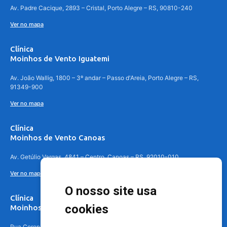
Av. Padre Cacique, 2893 – Cristal, Porto Alegre – RS, 90810-240
Ver no mapa
Clínica
Moinhos de Vento Iguatemi
Av. João Wallig, 1800 – 3º andar – Passo d'Areia, Porto Alegre – RS,
91349-900
Ver no mapa
Clínica
Moinhos de Vento Canoas
Av. Getúlio Vargas, 4841 – Centro, Canoas – RS, 92010-010
Ver no mapa
O nosso site usa
Clínica
cookies
Moinhos de Vento - Teresópolis
Rua Coronel Aparício Borges, 250 - 3º andar - Teresópolis, Porto Alegre -