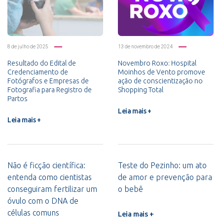
8 de julho de 2025
13 de novembro de 2024
Resultado do Edital de
Novembro Roxo: Hospital
Credenciamento de
Moinhos de Vento promove
Fotógrafos e Empresas de
ação de conscientização no
Fotografia para Registro de
Shopping Total
Partos
Leia mais +
Leia mais +
Não é ficção científica:
Teste do Pezinho: um ato
entenda como cientistas
de amor e prevenção para
conseguiram fertilizar um
o bebê
óvulo com o DNA de
células comuns
Leia mais +