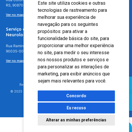
Este site utiliza cookies e outras
RS, 90870-016
tecnologias de rastreamento para
Ver no mapa
melhorar sua experiência de
navegação para os seguintes
Serviço de
propósitos:
para ativar a
Neurologia
funcionalidade básica do site
,
para
proporcionar uma melhor experiência
Rua Ramiro Barcelos, 630 – 5º andar – Floresta, Porto Alegre – RS,
90035-001
no site
,
para medir o seu interesse
nos nossos produtos e serviços e
Ver no mapa
para personalizar as interações de
marketing
,
para exibir anúncios que
sejam mais relevantes para você
.
Responsável Técnico: Dr. Luiz Antonio Nasi - CREMERS 11217
© 2025 - Hospital Moinhos de Vento - Registro Empresa (CRM-RS): 425
Concordo
Eu recuso
Alterar as minhas preferências
Agendamento Online