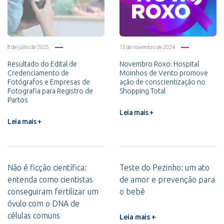
8 de julho de 2025
13 de novembro de 2024
Resultado do Edital de
Novembro Roxo: Hospital
Credenciamento de
Moinhos de Vento promove
Fotógrafos e Empresas de
ação de conscientização no
Fotografia para Registro de
Shopping Total
Partos
Leia mais +
Leia mais +
Não é ficção científica:
Teste do Pezinho: um ato
entenda como cientistas
de amor e prevenção para
conseguiram fertilizar um
o bebê
óvulo com o DNA de
células comuns
Leia mais +