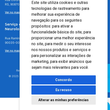
Este site utiliza cookies e outras
RS, 90870-016
tecnologias de rastreamento para
Ver no mapa
melhorar sua experiência de
navegação para os seguintes
Serviço de
propósitos:
para ativar a
Neurologia
funcionalidade básica do site
,
para
proporcionar uma melhor experiência
Rua Ramiro Barcelos, 630 – 5º andar – Floresta, Porto Alegre – RS,
90035-001
no site
,
para medir o seu interesse
nos nossos produtos e serviços e
Ver no mapa
para personalizar as interações de
marketing
,
para exibir anúncios que
sejam mais relevantes para você
.
Responsável Técnico: Dr. Luiz Antonio Nasi - CREMERS 11217
© 2025 - Hospital Moinhos de Vento - Registro Empresa (CRM-RS): 425
Concordo
Eu recuso
Alterar as minhas preferências
Agendamento Online