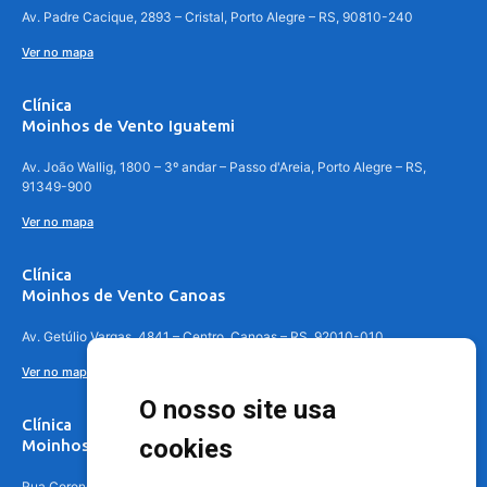
Av. Padre Cacique, 2893 – Cristal, Porto Alegre – RS, 90810-240
Ver no mapa
Clínica
Moinhos de Vento Iguatemi
Av. João Wallig, 1800 – 3º andar – Passo d'Areia, Porto Alegre – RS,
91349-900
Ver no mapa
Clínica
Moinhos de Vento Canoas
Av. Getúlio Vargas, 4841 – Centro, Canoas – RS, 92010-010
Ver no mapa
O nosso site usa
Clínica
cookies
Moinhos de Vento - Teresópolis
Rua Coronel Aparício Borges, 250 - 3º andar - Teresópolis, Porto Alegre -