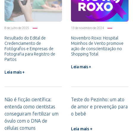
8 de julho de 2025
13 de novembro de 2024
Resultado do Edital de
Novembro Roxo: Hospital
Credenciamento de
Moinhos de Vento promove
Fotógrafos e Empresas de
ação de conscientização no
Fotografia para Registro de
Shopping Total
Partos
Leia mais +
Leia mais +
Não é ficção científica:
Teste do Pezinho: um ato
entenda como cientistas
de amor e prevenção para
conseguiram fertilizar um
o bebê
óvulo com o DNA de
células comuns
Leia mais +