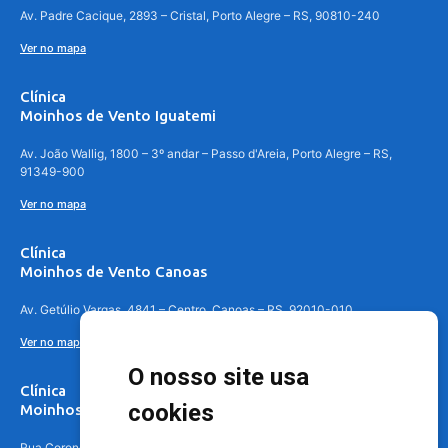
Av. Padre Cacique, 2893 – Cristal, Porto Alegre – RS, 90810-240
Ver no mapa
Clínica
Moinhos de Vento Iguatemi
Av. João Wallig, 1800 – 3º andar – Passo d'Areia, Porto Alegre – RS,
91349-900
Ver no mapa
Clínica
Moinhos de Vento Canoas
Av. Getúlio Vargas, 4841 – Centro, Canoas – RS, 92010-010
Ver no mapa
O nosso site usa
Clínica
cookies
Moinhos de Vento - Teresópolis
Rua Coronel Aparício Borges, 250 - 3º andar - Teresópolis, Porto Alegre -