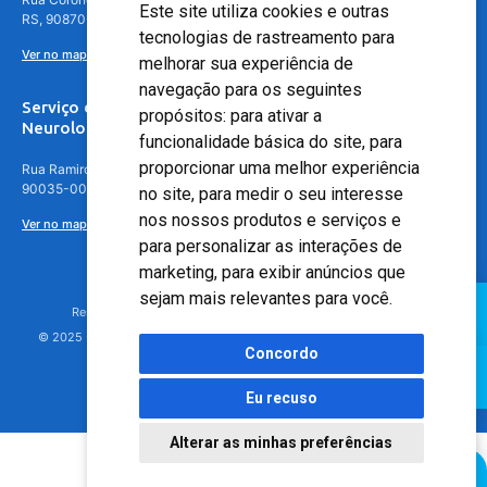
Este site utiliza cookies e outras
RS, 90870-016
tecnologias de rastreamento para
Ver no mapa
melhorar sua experiência de
navegação para os seguintes
Serviço de
propósitos:
para ativar a
Neurologia
funcionalidade básica do site
,
para
proporcionar uma melhor experiência
Rua Ramiro Barcelos, 630 – 5º andar – Floresta, Porto Alegre – RS,
90035-001
no site
,
para medir o seu interesse
nos nossos produtos e serviços e
Ver no mapa
para personalizar as interações de
marketing
,
para exibir anúncios que
sejam mais relevantes para você
.
Responsável Técnico: Dr. Luiz Antonio Nasi - CREMERS 11217
© 2025 - Hospital Moinhos de Vento - Registro Empresa (CRM-RS): 425
Concordo
Eu recuso
Alterar as minhas preferências
Agendamento Online