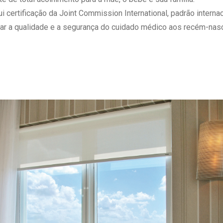
 Matriz
Quem Somos
ertificação da Joint Commission International, padrão internaci
e Gestão
Responsabilidade Ambiental
ar a qualidade e a segurança do cuidado médico aos recém-nasc
rtal Médico
Responsabilidade Social
Serviço Social
Saúde Digital Moinhos