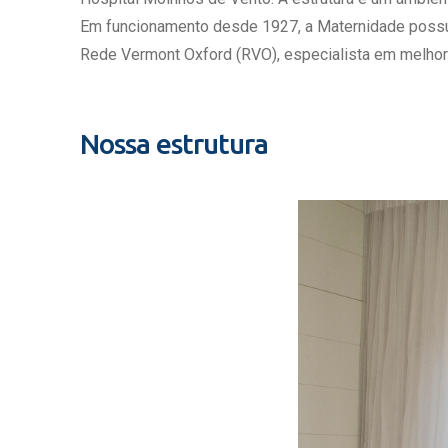
Estrutura da
Em funcionamento desde 1927, a Maternidade possui c
Estrutura d
Rede Vermont Oxford (RVO), especialista em melhor
Exames - Po
Farmácia
Fisioterapia
Nossa estrutura