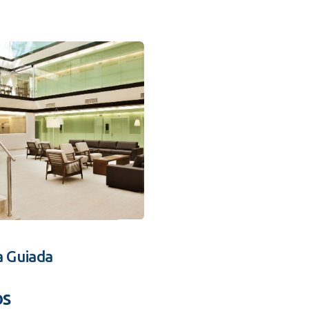
a Guiada
os