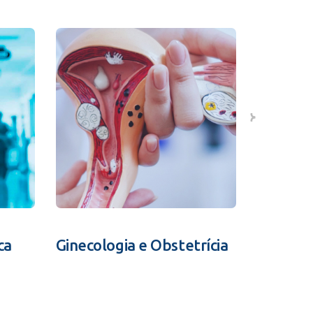
ca
Ginecologia e Obstetrícia
Fertili
Assistid