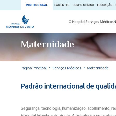
INSTITUCIONAL
PACIENTES
CORPO CLÍNICO
EDUCAÇÃO
Ambulatório 
O Hospital
Serviços Médicos
N
App + Moin
Serviços Médicos
Comitê de É
Maternidade
Conheça o 
Núcleos e Especialidades
Blog Saúde 
Convênios
Exames
Direitos e D
Página Principal
Serviços Médicos
Maternidade
Fale com o Moinhos
Direção Cor
Doação de 
Seu Médico
Padrão internacional de quali
Doação de 
Enfermage
Informações
Escritório d
Segurança, tecnologia, humanização, acolhimento, r
Escritório I
Hospital Moinhos de Vento. A estrutura é um ambient