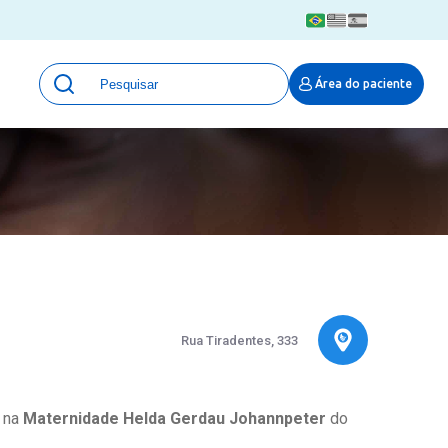
Unidades
Área do paciente
Qualidade e Segurança em saúde
 Moinhos
Eventos
Portal Pesquisa
Programa de Qualidade em Pesquisa
(ProQuali)
PROPESQ
PROADI-SUS
Centro de Pesquisa Clínica
MOVE ARO
Rua Tiradentes, 333
Pesquisa Hospital Moinhos de Vento
Núcleo de Apoio à Pesquisa (NAP)
Pronto Atendimento Digital
a na
Maternidade Helda Gerdau Johannpeter
do
Área Protegida