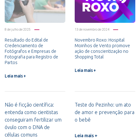
8 de julho de 2025
13 de novembro de 2024
Resultado do Edital de
Novembro Roxo: Hospital
Credenciamento de
Moinhos de Vento promove
Fotógrafos e Empresas de
ação de conscientização no
Fotografia para Registro de
Shopping Total
Partos
Leia mais +
Leia mais +
Não é ficção científica:
Teste do Pezinho: um ato
entenda como cientistas
de amor e prevenção para
conseguiram fertilizar um
o bebê
óvulo com o DNA de
células comuns
Leia mais +