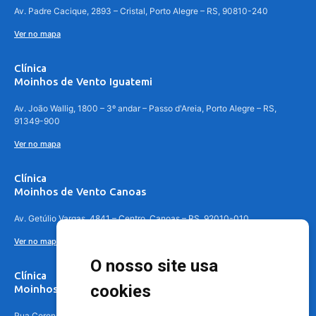
Av. Padre Cacique, 2893 – Cristal, Porto Alegre – RS, 90810-240
Ver no mapa
Clínica
Moinhos de Vento Iguatemi
Av. João Wallig, 1800 – 3º andar – Passo d'Areia, Porto Alegre – RS,
91349-900
Ver no mapa
Clínica
Moinhos de Vento Canoas
Av. Getúlio Vargas, 4841 – Centro, Canoas – RS, 92010-010
Ver no mapa
O nosso site usa
Clínica
cookies
Moinhos de Vento - Teresópolis
Rua Coronel Aparício Borges, 250 - 3º andar - Teresópolis, Porto Alegre -