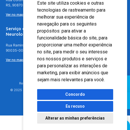
Este site utiliza cookies e outras
RS, 90870-016
tecnologias de rastreamento para
Ver no mapa
melhorar sua experiência de
navegação para os seguintes
Serviço de
propósitos:
para ativar a
Neurologia
funcionalidade básica do site
,
para
proporcionar uma melhor experiência
Rua Ramiro Barcelos, 630 – 5º andar – Floresta, Porto Alegre – RS,
90035-001
no site
,
para medir o seu interesse
nos nossos produtos e serviços e
Ver no mapa
para personalizar as interações de
marketing
,
para exibir anúncios que
sejam mais relevantes para você
.
Responsável Técnico: Dr. Luiz Antonio Nasi - CREMERS 11217
© 2025 - Hospital Moinhos de Vento - Registro Empresa (CRM-RS): 425
Concordo
Eu recuso
Alterar as minhas preferências
Agendamento Online